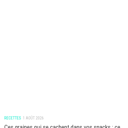
RECETTES
1 AOÛT 2026
Ces graines qui se cachent dans vos snacks : ce