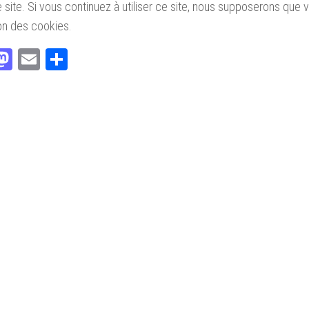
 site.
Si vous continuez à
utiliser ce site
, nous supposerons
que 
tion des cookies.
acebook
Mastodon
Email
Partager