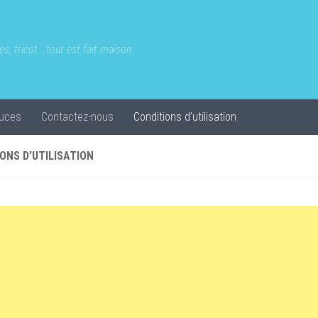
s, tricot...tout est fait maison
uces
Contactez-nous
Conditions d’utilisation
ONS D’UTILISATION