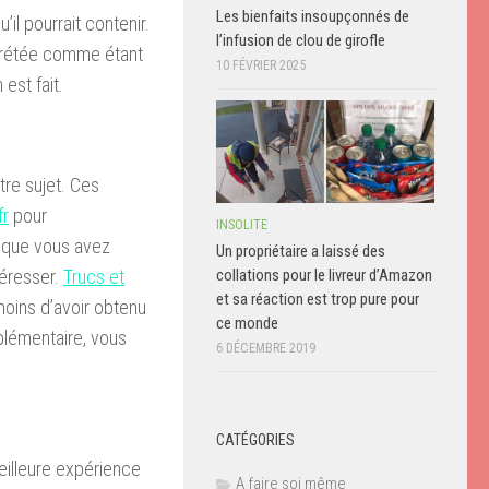
Les bienfaits insoupçonnés de
’il pourrait contenir.
l’infusion de clou de girofle
erprétée comme étant
10 FÉVRIER 2025
 est fait.
tre sujet. Ces
fr
pour
INSOLITE
 que vous avez
Un propriétaire a laissé des
collations pour le livreur d’Amazon
téresser.
Trucs et
et sa réaction est trop pure pour
moins d’avoir obtenu
ce monde
plémentaire, vous
6 DÉCEMBRE 2019
CATÉGORIES
illeure expérience
A faire soi même