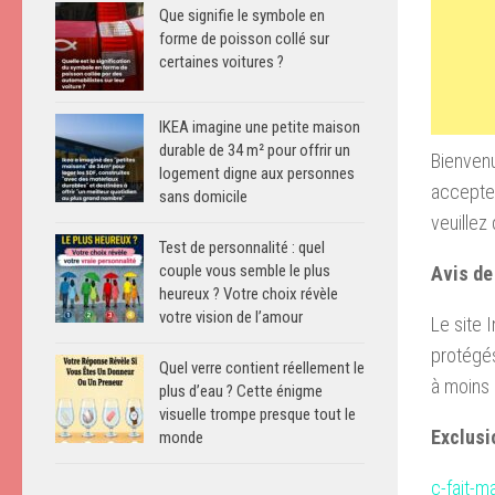
Que signifie le symbole en
forme de poisson collé sur
certaines voitures ?
IKEA imagine une petite maison
durable de 34 m² pour offrir un
Bienvenu
logement digne aux personnes
acceptez 
sans domicile
veuillez 
Test de personnalité : quel
couple vous semble le plus
Avis de 
heureux ? Votre choix révèle
votre vision de l’amour
Le site 
protégés
Quel verre contient réellement le
à moins 
plus d’eau ? Cette énigme
visuelle trompe presque tout le
Exclusi
monde
c-fait-ma