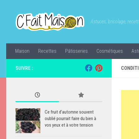
Skip to content
Astuces, bricolage, recette
Maison
Recettes
Pâtisseries
Cosmétiques
Ast
SUIVRE :
CONDITI
Ce fruit d’automne souvent
oublié pourrait faire du bien à
vos yeux et à votre tension