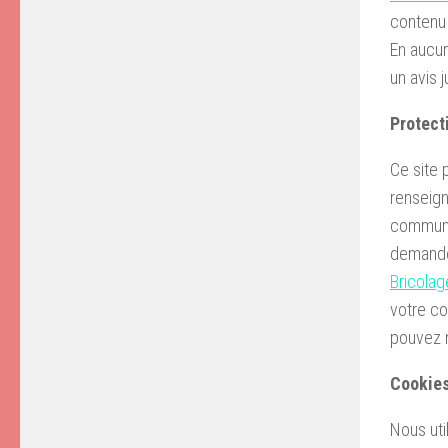
contenu d
En aucun
un avis j
Protect
Ce site 
renseign
communiq
demandés
Bricolag
votre co
pouvez n
Cookie
Nous
ut