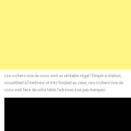
Les rochers noix de coco sont un véritable régal ! Simple à réaliser,
croustillant à l’extérieur et très fondant au cœur, ces rochers noix de
coco vont faire de votre table l’adresse à ne pas manquer.