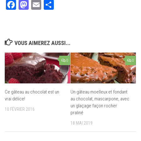
Facebook
Mastodon
Email
Partager
VOUS AIMEREZ AUSSI...
0
0
Ce gâteau au chocolat est un
Un gâteau moelleux et fondant
vrai délice!
au chocolat, mascarpone, avec
un glaçage façon rocher
10 FÉVRIER 2016
praliné
18 MAI 2019