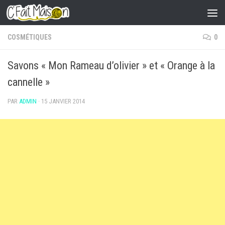
Skip to content
COSMÉTIQUES
0
Savons « Mon Rameau d’olivier » et « Orange à la
cannelle »
PAR
ADMIN
·
15 JANVIER 2014