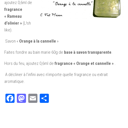
ajoutez 0,6ml de
fragrance
« Rameau
d’olivier »
(L!sh
like).
Savon «
Orange à la cannelle
»
Faites fondre au bain marie 60g de
base à savon transparente
.
Hors du feu, ajoutez 0,6ml de
fragrance « Orange et cannelle »
.
A décliner à l’infini avec n’importe quelle fragrance ou extrait
aromatique.
Facebook
Mastodon
Email
Partager