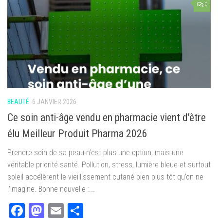
0
BEAUTÉ
6 JANVIER 2026
Ce soin anti-âge vendu en pharmacie vient d’être
élu Meilleur Produit Pharma 2026
Prendre soin de sa peau n’est plus une option, mais une
véritable priorité santé. Pollution, stress, lumière bleue et surtout
soleil accélèrent le vieillissement cutané bien plus tôt qu’on ne
l’imagine. Bonne nouvelle :...
Facebook
Mastodon
Email
Partager