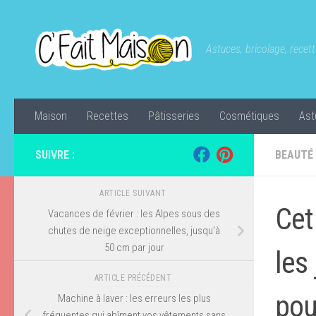
Skip to content
Astuces, bricolage, recette
Maison
Recettes
Pâtisseries
Cosmétiques
Ast
SUIVRE :
BEAUTÉ
ARTICLE SUIVANT
Cet
Vacances de février : les Alpes sous des
chutes de neige exceptionnelles, jusqu’à
50 cm par jour
les
ARTICLE PRÉCÉDENT
pou
Machine à laver : les erreurs les plus
fréquentes qui abîment vos vêtements sans