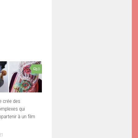
0
te crée des
omplexes qui
partenir à un film
21