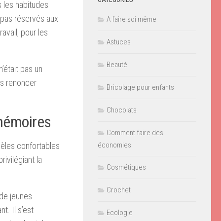
s les habitudes
t pas réservés aux
A faire soi même
avail, pour les
Astuces
Beauté
’était pas un
ns renoncer
Bricolage pour enfants
Chocolats
 mémoires
Comment faire des
économies
dèles confortables
ivilégiant la
Cosmétiques
Crochet
 de jeunes
nt. Il s’est
Ecologie