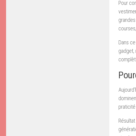
Pour com
vestimen
grandes 
courses,
Dans ce 
gadget, 
complèt
Pour
Aujourd’
dominent
praticit
Résultat
génératio