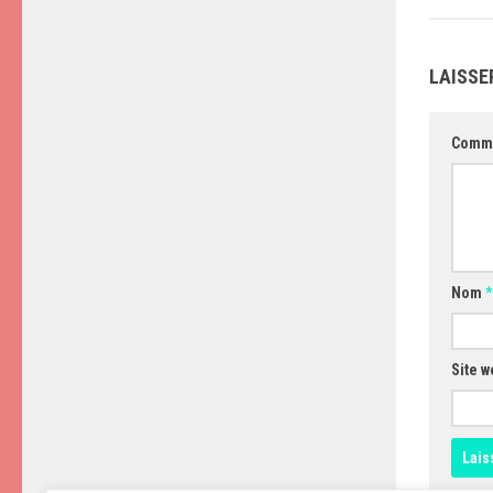
LAISSE
Comm
Nom
*
Site w