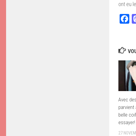
ont eu l
F
VOU
Avec des 
parvient 
belle coi
essayer!
27 NOVEM