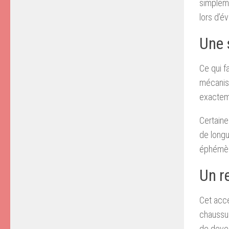
simpleme
lors d’é
Une 
Ce qui f
mécanis
exacteme
Certaine
de longu
éphémè
Un re
Cet acce
chaussur
de deven