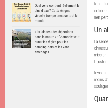
fond d’u
Quel verre contient réellement le
entières
plus d’eau ? Cette énigme
visuelle trompe presque tout le
rien per
monde
Un al
« Ils laissent des déjections
dans la nature » : Chamonix veut
La semel
durcir les règles pour les
camping-cars et les vans
chaussur
aménagés
mission 
l’ajuste
Invisible
moins d’
soulagem
Quand