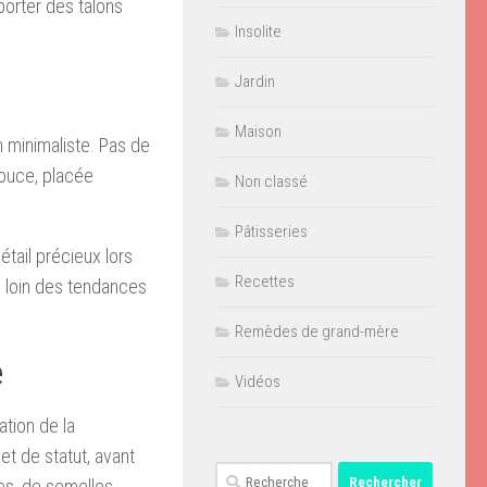
 porter des talons
Insolite
Jardin
Maison
n minimaliste. Pas de
ouce, placée
Non classé
Pâtisseries
tail précieux lors
Recettes
, loin des tendances
Remèdes de grand-mère
e
Vidéos
ation de la
t de statut, avant
Rechercher :
les, de semelles