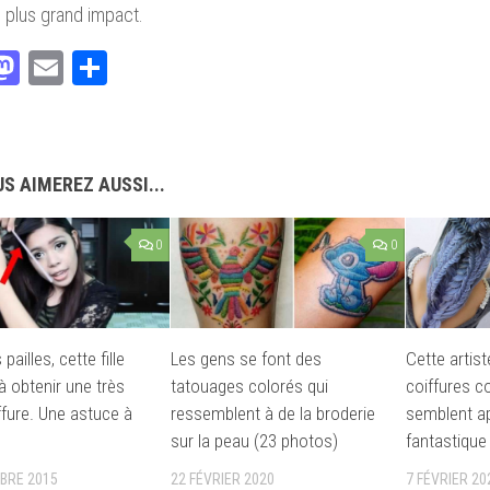
e plus grand impact.
acebook
Mastodon
Email
Partager
S AIMEREZ AUSSI...
0
0
pailles, cette fille
Les gens se font des
Cette artis
à obtenir une très
tatouages colorés qui
coiffures c
ffure. Une astuce à
ressemblent à de la broderie
semblent ap
sur la peau (23 photos)
fantastique
BRE 2015
22 FÉVRIER 2020
7 FÉVRIER 20