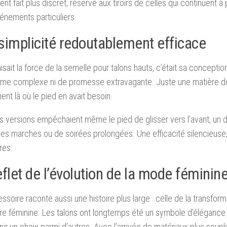
nt fait plus discret, réservé aux tiroirs de celles qui continuent à
vénements particuliers.
simplicité redoutablement efficace
aisait la force de la semelle pour talons hauts, c’était sa conceptio
me complexe ni de promesse extravagante. Juste une matière d
nt là où le pied en avait besoin.
s versions empêchaient même le pied de glisser vers l’avant, un dé
es marches ou de soirées prolongées. Une efficacité silencieuse
res.
flet de l’évolution de la mode féminin
ssoire raconte aussi une histoire plus large : celle de la transform
e féminine. Les talons ont longtemps été un symbole d’élégance e
ir un choix parmi d’autres. Avec l’arrivée de matériaux plus soup