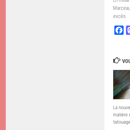
Marceau 
excès.
F
VOU
La nouve
matière 
tatouages