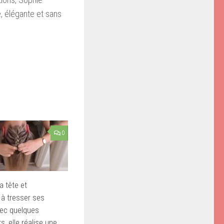
e, élégante et sans
0
la tête et
 tresser ses
vec quelques
 elle réalise une