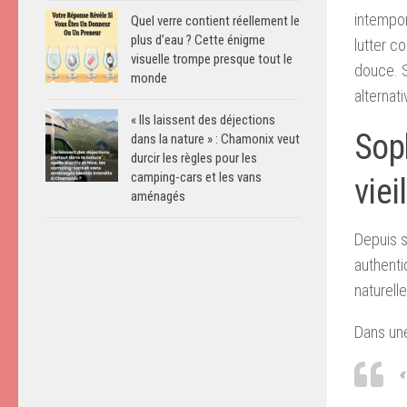
intempor
Quel verre contient réellement le
plus d’eau ? Cette énigme
lutter c
visuelle trompe presque tout le
douce. 
monde
alternat
« Ils laissent des déjections
Sop
dans la nature » : Chamonix veut
durcir les règles pour les
camping-cars et les vans
viei
aménagés
Depuis s
authenti
naturell
Dans une
«