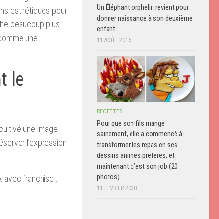
Un Éléphant orphelin revient pour
ons esthétiques pour
donner naissance à son deuxième
oche beaucoup plus
enfant
é comme une
11 AOÛT 2015
t le
RECETTES
Pour que son fils mange
cultivé une image
sainement, elle a commencé à
réserver l’expression
transformer les repas en ses
dessins animés préférés, et
maintenant c’est son job (20
photos)
x avec franchise :
11 FÉVRIER 2020