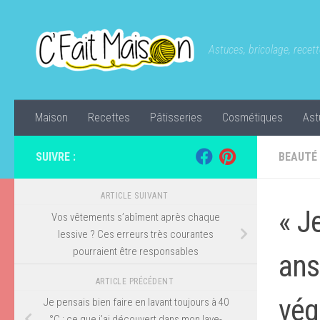
Skip to content
Astuces, bricolage, recette
Maison
Recettes
Pâtisseries
Cosmétiques
Ast
SUIVRE :
BEAUTÉ
ARTICLE SUIVANT
« J
Vos vêtements s’abîment après chaque
lessive ? Ces erreurs très courantes
pourraient être responsables
ans
ARTICLE PRÉCÉDENT
vég
Je pensais bien faire en lavant toujours à 40
°C : ce que j’ai découvert dans mon lave-