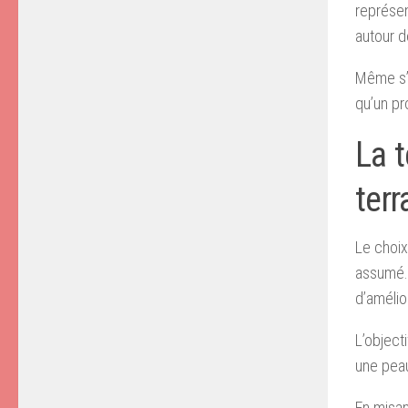
représen
autour d
Même s’i
qu’un pr
La t
terr
Le choix
assumé. 
d’amélio
L’object
une peau
En misan