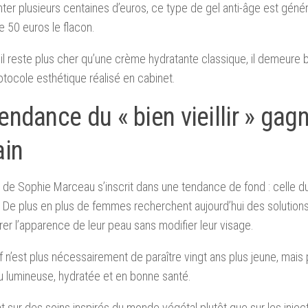
ter plusieurs centaines d’euros, ce type de gel anti-âge est gén
e 50 euros le flacon.
l reste plus cher qu’une crème hydratante classique, il demeure 
otocole esthétique réalisé en cabinet.
endance du « bien vieillir » gag
ain
 de Sophie Marceau s’inscrit dans une tendance de fond : celle du
De plus en plus de femmes recherchent aujourd’hui des solution
rer l’apparence de leur peau sans modifier leur visage.
if n’est plus nécessairement de paraître vingt ans plus jeune, mais
 lumineuse, hydratée et en bonne santé.
t sur des soins inspirés du monde végétal plutôt que sur les injec