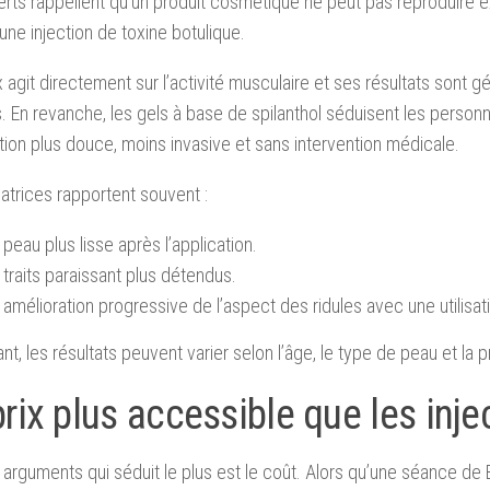
rts rappellent qu’un produit cosmétique ne peut pas reproduire 
’une injection de toxine botulique.
 agit directement sur l’activité musculaire et ses résultats sont 
 En revanche, les gels à base de spilanthol séduisent les personn
tion plus douce, moins invasive et sans intervention médicale.
isatrices rapportent souvent :
peau plus lisse après l’application.
traits paraissant plus détendus.
amélioration progressive de l’aspect des ridules avec une utilisati
t, les résultats peuvent varier selon l’âge, le type de peau et la 
rix plus accessible que les inje
 arguments qui séduit le plus est le coût. Alors qu’une séance de