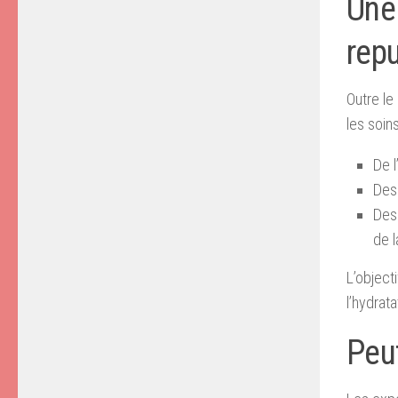
Une 
repu
Outre le
les soins
De l
Des 
Des 
de l
L’object
l’hydrata
Peu