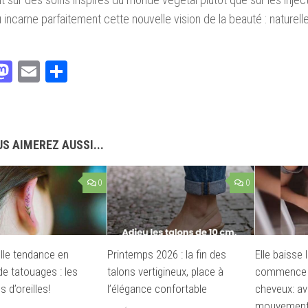
incarne parfaitement cette nouvelle vision de la beauté : naturell
acebook
Mastodon
Email
Partager
S AIMEREZ AUSSI...
0
0
lle tendance en
Printemps 2026 : la fin des
Elle baisse 
de tatouages : les
talons vertigineux, place à
commence à
 d’oreilles!
l’élégance confortable
cheveux: a
mouvements,