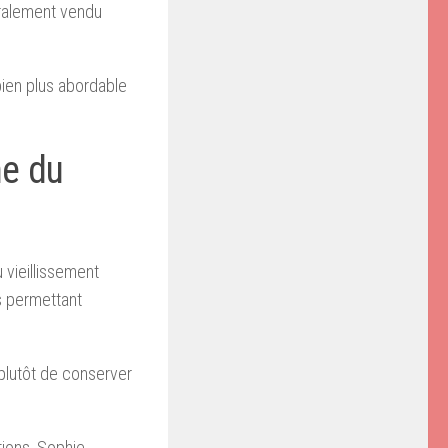
éralement vendu
bien plus abordable
ne du
 vieillissement
s permettant
 plutôt de conserver
tions, Sophie