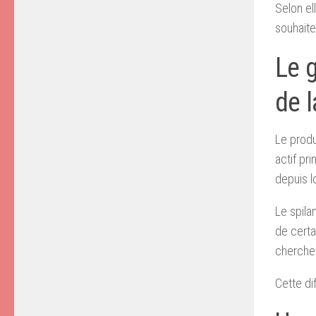
Selon ell
souhaite 
Le g
de 
Le produ
actif pri
depuis l
Le spila
de certa
cherche 
Cette di