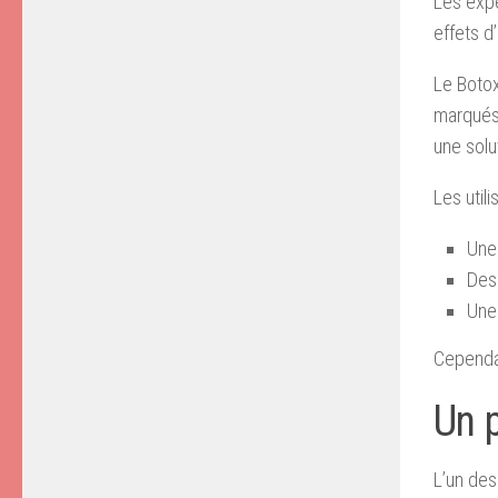
Les expe
effets d
Le Botox
marqués.
une solu
Les util
Une 
Des 
Une 
Cependan
Un p
L’un des