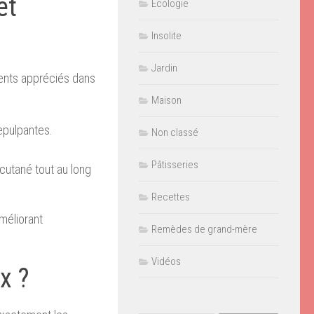
et
Ecologie
Insolite
Jardin
ients appréciés dans
Maison
epulpantes.
Non classé
Pâtisseries
cutané tout au long
Recettes
améliorant
Remèdes de grand-mère
Vidéos
x ?