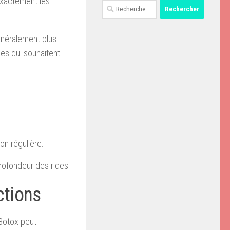
exactement les
Rechercher :
généralement plus
es qui souhaitent
on régulière.
profondeur des rides.
ctions
 Botox peut