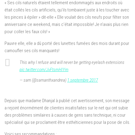
« Ses cils naturels étaient tellement endommagés aux endroits où
était collés les cils artificiels, qu’ils tombaient juste à les toucher avec
les pinces à épiler » dit-elle « Elle voulait des cils neufs pour fêter son
anniversaire ce weekend, mais c’était impossible! Je n’avais plus rien
pour coller les faux cils! »
Pauvre elle, elle a dû porté des lunettes fumées des mois durant pour
camoufler ses cils manquants!
This why I refuse and will never be getting eyelash extensions
pic.twitter.com/JvFtsmHIYm
— sam (@samanthxandrea)
1 septembre 2017
Depuis que madame Dhanjal à publié cet avertissement, son message
a rejoint énormément de clientes insatisfaites sur le net qui ont subie
des problèmes similaires à causes de gens sans technique, ni cour
spécialisé qui se proclament être esthéticiennes pour la pose de cils.
Voici ses recommandations :