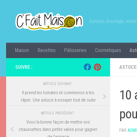
Skip to content
Astuces, bricolage, recette
Maison
Recettes
Pâtisseries
Cosmétiques
Ast
SUIVRE :
ASTUCE
ARTICLE SUIVANT
10 
Il prend les tomates et commence à les
râper. Une astuce à essayer tout de suite
pou
ARTICLE PRÉCÉDENT
Voici la bonne façon de mettre vos
chaussettes dans petite valise pour gagner
PAR
ADMI
de l’espace