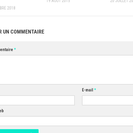
19 AOÛT 2015
20 JUILLET 2
BRE 2018
R UN COMMENTAIRE
entaire
*
E-mail
*
eb