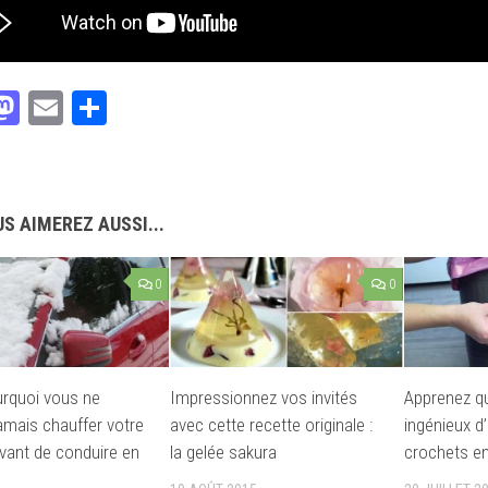
acebook
Mastodon
Email
Partager
S AIMEREZ AUSSI...
0
0
urquoi vous ne
Impressionnez vos invités
Apprenez q
jamais chauffer votre
avec cette recette originale :
ingénieux d’
avant de conduire en
la gelée sakura
crochets en