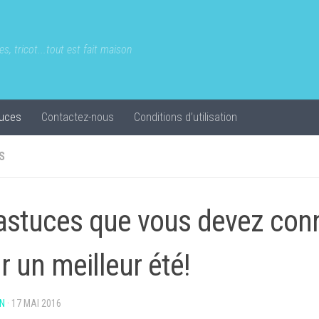
s, tricot...tout est fait maison
uces
Contactez-nous
Conditions d’utilisation
S
astuces que vous devez conn
r un meilleur été!
N
·
17 MAI 2016