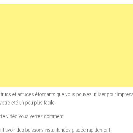
 trucs et astuces
étonnants que vous
pouvez utiliser pour impress
 votre été
un peu plus facile
.
tte vidéo vous
verrez comment
t avoir des
boissons instantanées glacée
rapidement