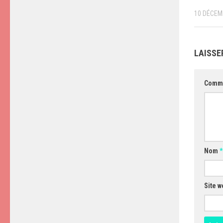
10 DÉCEM
LAISSE
Comm
Nom
*
Site w