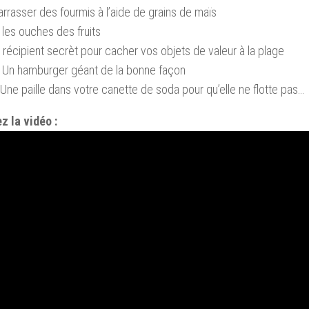
rrasser des fourmis à l’aide de grains de maïs
r les ouches des fruits
n récipient secrèt pour cacher vos objets de valeur à la plage
 Un hamburger géant de la bonne façon
Une paille dans votre canette de soda pour qu’elle ne flotte pas…
z la vidéo :