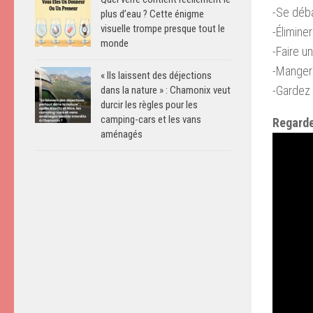
-Se déba
plus d’eau ? Cette énigme
visuelle trompe presque tout le
-Élimine
monde
-Faire u
-Manger
« Ils laissent des déjections
-Gardez 
dans la nature » : Chamonix veut
durcir les règles pour les
camping-cars et les vans
Regarde
aménagés