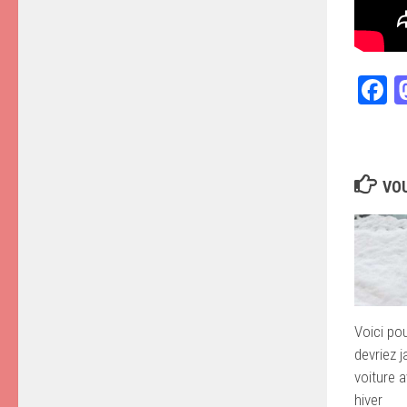
F
VOU
Voici po
devriez 
voiture 
hiver