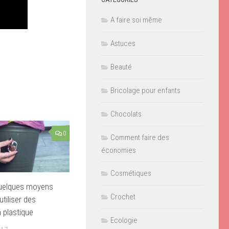
A faire soi même
Astuces
Beauté
Bricolage pour enfants
Chocolats
0
Comment faire des
économies
Cosmétiques
uelques moyens
Crochet
utiliser des
 plastique
Ecologie