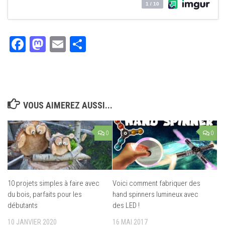
Facebook
Mastodon
Email
Partager
VOUS AIMEREZ AUSSI...
0
0
10 projets simples à faire avec
Voici comment fabriquer des
du bois, parfaits pour les
hand spinners lumineux avec
débutants
des LED !
10 JANVIER 2020
16 MAI 2017