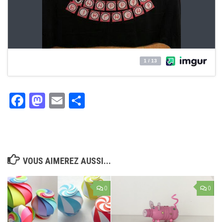
Facebook
Mastodon
Email
Partager
VOUS AIMEREZ AUSSI...
0
0