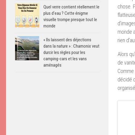
chose. P
Quel verre contient réellement le
plus d’eau ? Cette énigme
flatteus
visuelle trompe presque tout le
d’images
monde
monde a 
rien d’au
« Ils laissent des déjections
dans la nature » : Chamonix veut
durcir les règles pour les
Alors qu
camping-cars et les vans
de vanit
aménagés
Comme l
décidé 
organisé