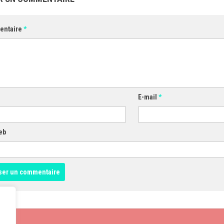
entaire
*
E-mail
*
eb