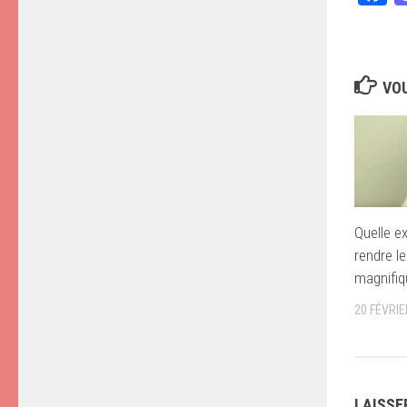
VOU
Quelle e
rendre l
magnifiq
20 FÉVRIE
LAISSE