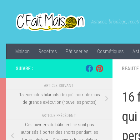
Skip to content
Astuces, bricolage, recette
Maison
Recettes
Pâtisseries
Cosmétiques
Ast
SUIVRE :
BEAUTÉ
ARTICLE SUIVANT
16 
15 exemples hilarants de goût horrible mais
de grande exécution (nouvelles photos)
qui
ARTICLE PRÉCÉDENT
Ces ouvriers du bâtiment ne sont pas
per
autorisés à porter des shorts pendant les
fortes chaleurs. Découvrez leur solution