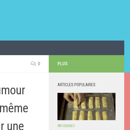
0
PLUS
ARTICLES POPULAIRES
umour
e même
ur une
PÂTISSERIES