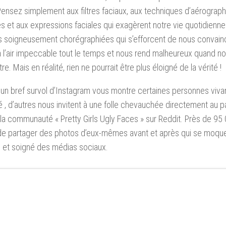
ensez simplement aux filtres faciaux, aux techniques d’aérograph
es et aux expressions faciales qui exagèrent notre vie quotidienne 
 soigneusement chorégraphiées qui s’efforcent de nous convainc
l’air impeccable tout le temps et nous rend malheureux quand n
tre. Mais en réalité, rien ne pourrait être plus éloigné de la vérité !
’un bref survol d’Instagram vous montre certaines personnes viv
é , d’autres nous invitent à une folle chevauchée directement au pay
a communauté « Pretty Girls Ugly Faces » sur Reddit. Près de 9
de partager des photos d’eux-mêmes avant et après qui se moque
 et soigné des médias sociaux.