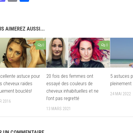
S AIMEREZ AUSSI...
0
0
xcellente astuce pour
20 fois des femmes ont
5 astuces p
es cheveux raides
essayé des couleurs de
pleinement 
uement bouclés!
cheveux inhabituelles et ne
24 MAI 2022
l’ont pas regretté
R 2016
13 MARS 2021
R UN COMMENTAIRE