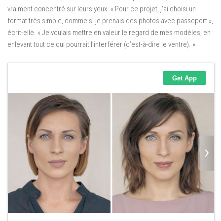
vraiment concentré sur leurs yeux. « Pour ce projet, j’ai choisi un
format très simple, comme si je prenais des photos avec passeport »,
écrit-elle. « Je voulais mettre en valeur le regard de mes modèles, en
enlevant tout ce qui pourrait l’interférer (c’est-à-dire le ventre). »