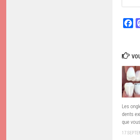
F
VOU
Les ongl
dents exi
que vous
17 SEPTE