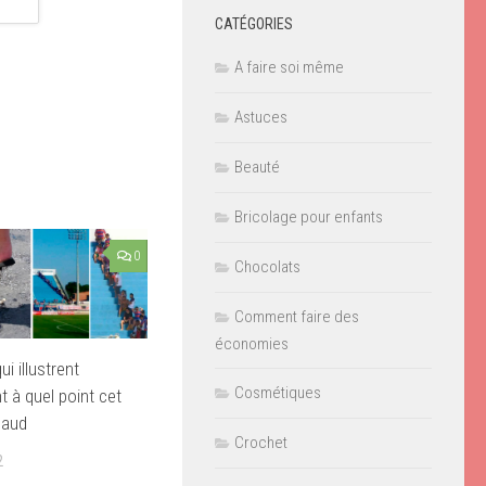
CATÉGORIES
A faire soi même
Astuces
Beauté
Bricolage pour enfants
0
Chocolats
Comment faire des
économies
i illustrent
Cosmétiques
t à quel point cet
haud
Crochet
2