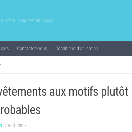
s, tricot...tout est fait maison
uces
Contactez-nous
Conditions d’utilisation
E
vêtements aux motifs plutôt
robables
N
·
2 AOÛT 2017