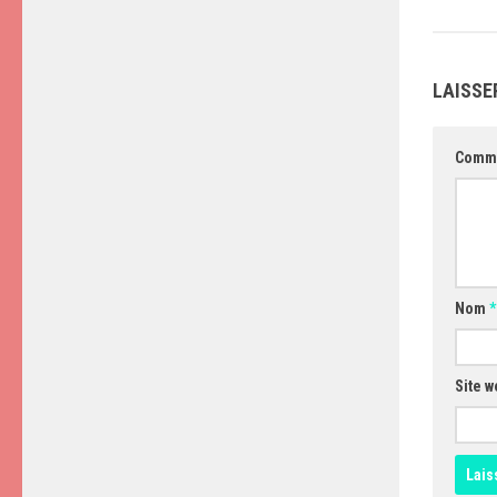
LAISSE
Comm
Nom
*
Site w