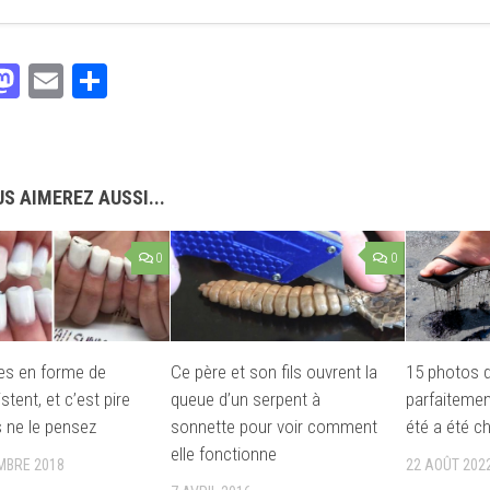
acebook
Mastodon
Email
Partager
S AIMEREZ AUSSI...
0
0
es en forme de
Ce père et son fils ouvrent la
15 photos qu
stent, et c’est pire
queue d’un serpent à
parfaitemen
 ne le pensez
sonnette pour voir comment
été a été c
elle fonctionne
MBRE 2018
22 AOÛT 202