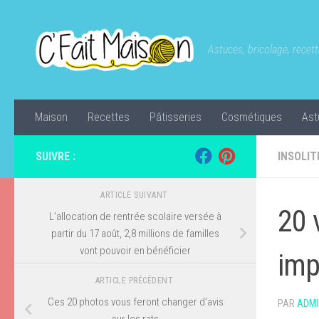
Skip to content
Astuces, bricolage, recette
Maison
Recettes
Pâtisseries
Cosmétiques
Ast
SUIVRE :
INSOLIT
ARTICLE SUIVANT
20 
L’allocation de rentrée scolaire versée à
partir du 17 août, 2,8 millions de familles
vont pouvoir en bénéficier
imp
ARTICLE PRÉCÉDENT
Ces 20 photos vous feront changer d’avis
PAR
ADMI
sur les rats