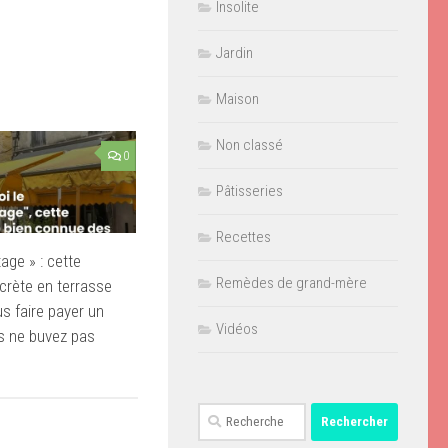
Insolite
Jardin
Maison
Non classé
0
Pâtisseries
Recettes
age » : cette
Remèdes de grand-mère
crète en terrasse
us faire payer un
Vidéos
s ne buvez pas
Rechercher :