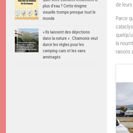
de leurs
plus d’eau ? Cette énigme
visuelle trompe presque tout le
Parce qu
monde
cataclys
« Ils laissent des déjections
quelqu’u
dans la nature » : Chamonix veut
la nourr
durcir les règles pour les
camping-cars et les vans
raisons 
aménagés