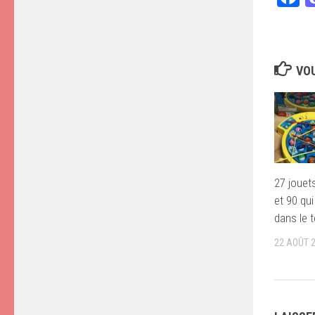
VOU
27 jouet
et 90 qu
dans le 
22 AOÛT 