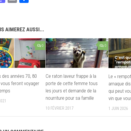
S AIMEREZ AUSSI...
0
0
s des années 70, 80
Ce raton laveur frappe à la
Le « rempot
i vous feront voyager
porte de cette femme tous
arnaque dis
temps
les jours et demande de la
qui peut vo
nourriture pour sa famille
vin que vou
2021
10 FÉVRIER 2017
1 JUIN 2026