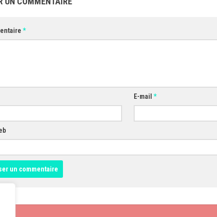
R UN COMMENTAIRE
entaire
*
E-mail
*
eb