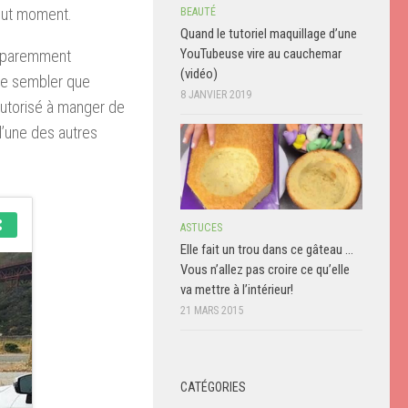
out moment.
BEAUTÉ
Quand le tutoriel maquillage d’une
YouTubeuse vire au cauchemar
apparemment
(vidéo)
sse sembler que
8 JANVIER 2019
 autorisé à manger de
 l’une des autres
ASTUCES
Elle fait un trou dans ce gâteau …
Vous n’allez pas croire ce qu’elle
va mettre à l’intérieur!
21 MARS 2015
CATÉGORIES