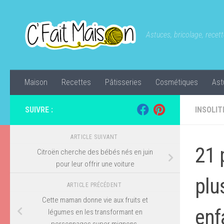
Skip to content
Astuces, bricolage, recette
Maison
Recettes
Pâtisseries
Cosmétiques
Ast
SUIVRE :
INSOLIT
ARTICLE SUIVANT
21 
Citroën cherche des bébés nés en juin
pour leur offrir une voiture
plu
ARTICLE PRÉCÉDENT
Cette maman donne vie aux fruits et
enf
légumes en les transformant en
personnages super mignons.