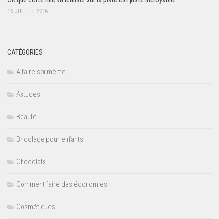
Ce que cette fille va réaliser sur la piste est juste incroyable!
16 JUILLET 2016
CATÉGORIES
A faire soi même
Astuces
Beauté
Bricolage pour enfants
Chocolats
Comment faire des économies
Cosmétiques