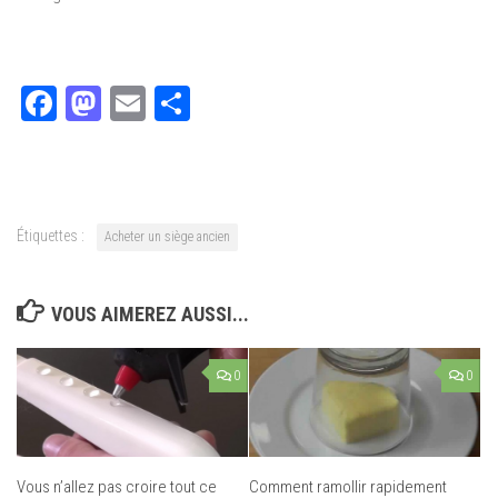
Facebook
Mastodon
Email
Partager
Étiquettes :
Acheter un siège ancien
VOUS AIMEREZ AUSSI...
0
0
Vous n’allez pas croire tout ce
Comment ramollir rapidement