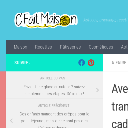
Skip to content
Astuces, bricolage, recette
Maison
Recettes
Pâtisseries
Cosmétiques
Ast
SUIVRE :
A FAIRE
ARTICLE SUIVANT
Ave
Envie d’une glace au nutella ? suivez
simplement ces étapes. Délicieux !
tra
ARTICLE PRÉCÉDENT
Ces enfants mangent des crêpes pour le
cad
petit déjeuner, mais ce ne sont pas des
Crêpes ordinaires!