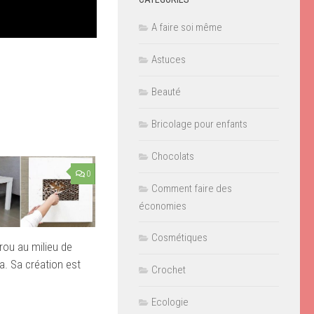
A faire soi même
Astuces
Beauté
Bricolage pour enfants
Chocolats
0
Comment faire des
économies
Cosmétiques
 trou au milieu de
a. Sa création est
Crochet
Ecologie