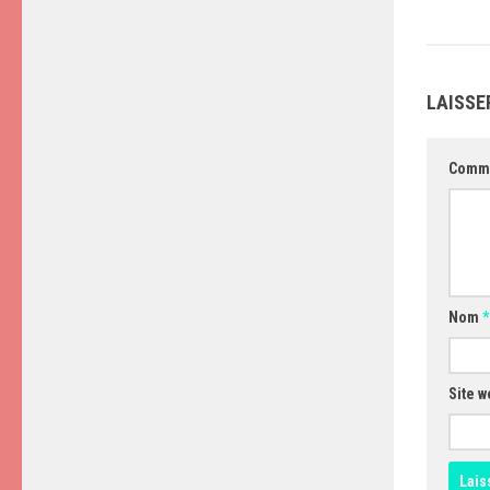
LAISSE
Comm
Nom
*
Site w