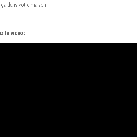
ça
dans votre maison
!
z la vidéo :