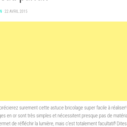
N
·
22 AVRIL 2015
précierez
surement cette astuce
bricolage
super facile
à réaliser
ges
en or
sont très simples
et nécessitent
presque pas de
matéri
ermet de réfléchir
la lumière, mais
c’
est
totalement facultatif
!
Dites