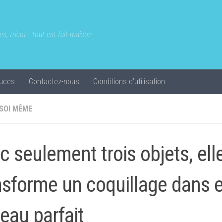
s, tricot...tout est fait maison
uces
Contactez-nous
Conditions d’utilisation
 SOI MÊME
c seulement trois objets, ell
nsforme un coquillage dans 
eau parfait