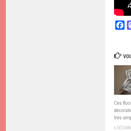
F
VOU
Ces floc
décorati
très simp
6 DÉCEMB