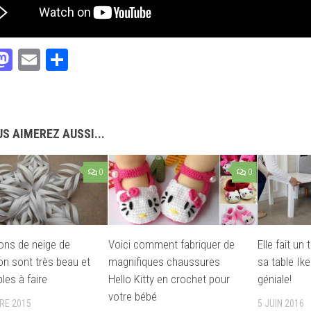
acebook
Mastodon
Email
Partager
S AIMEREZ AUSSI...
0
0
ons de neige de
Voici comment fabriquer de
Elle fait un
on sont très beau et
magnifiques chaussures
sa table Ike
les à faire
Hello Kitty en crochet pour
géniale!
votre bébé
RE 2015
5 JUIN 2016