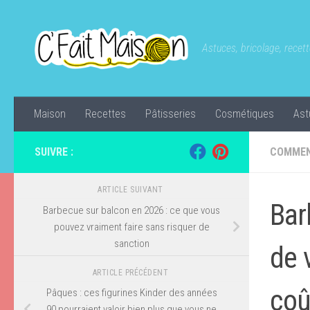
Skip to content
Astuces, bricolage, recette
Maison
Recettes
Pâtisseries
Cosmétiques
Ast
SUIVRE :
COMMEN
ARTICLE SUIVANT
Bar
Barbecue sur balcon en 2026 : ce que vous
pouvez vraiment faire sans risquer de
sanction
de 
ARTICLE PRÉCÉDENT
coû
Pâques : ces figurines Kinder des années
90 pourraient valoir bien plus que vous ne