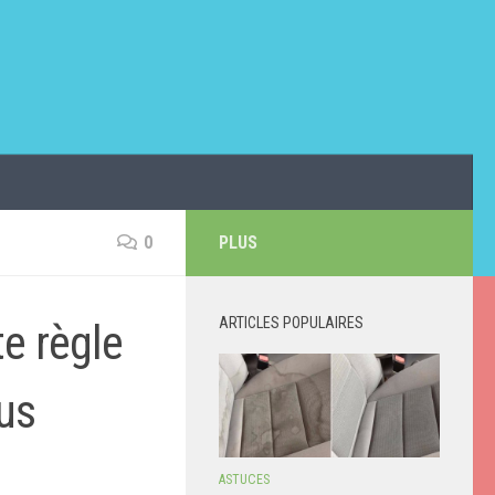
0
PLUS
ARTICLES POPULAIRES
te règle
us
ASTUCES