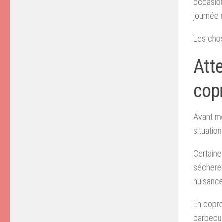
occasion
journée
Les chos
Atte
cop
Avant mê
situation
Certain
sécheres
nuisanc
En copro
barbecue