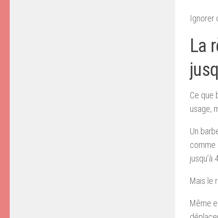
Ignorer 
La 
jus
Ce que b
usage, m
Un barbe
comme d
jusqu’à 
Mais le r
Même en 
déplacem