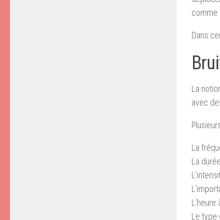
comme d
Dans cer
Brui
La notio
avec des
Plusieur
La fréq
La durée
L’intensi
L’impor
L’heure 
Le type 