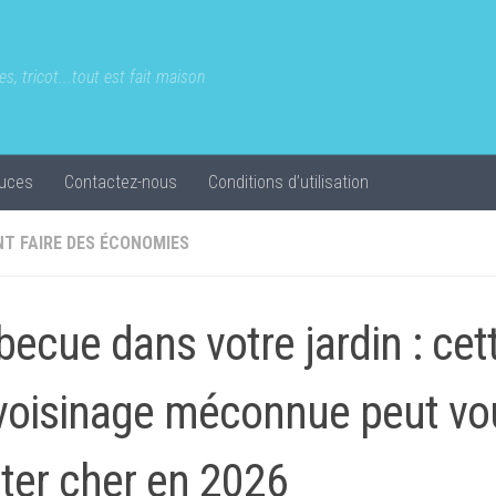
s, tricot...tout est fait maison
uces
Contactez-nous
Conditions d’utilisation
T FAIRE DES ÉCONOMIES
becue dans votre jardin : cet
voisinage méconnue peut vo
ter cher en 2026