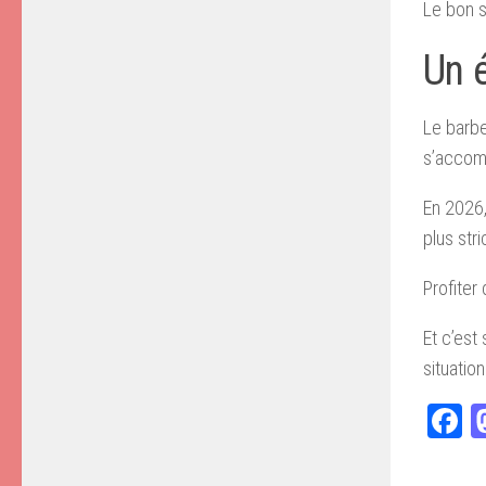
Le bon s
Un é
Le barbe
s’accom
En 2026,
plus str
Profiter 
Et c’est
situatio
F