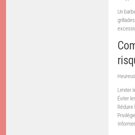
Un barb
grillade
excessi
Com
ris
Heureuse
Limiter 
Éviter l
Réduire 
Privilég
Informer