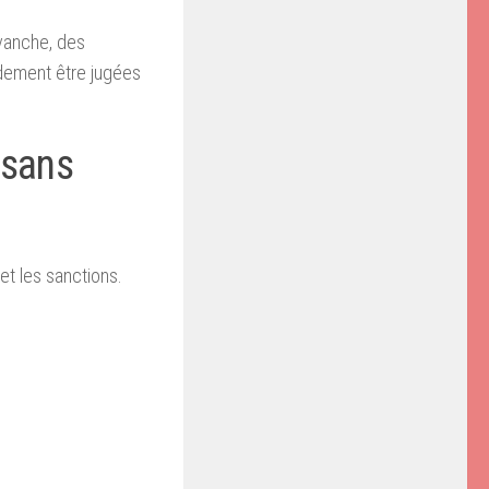
vanche, des
idement être jugées
 sans
et les sanctions.