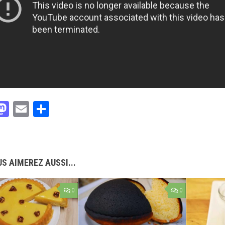
acebook
Mastodon
Email
Partager
S AIMEREZ AUSSI...
0
0