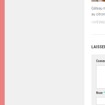
Gâteau 
au citron
14 FÉVRIE
LAISSE
Comm
Nom
*