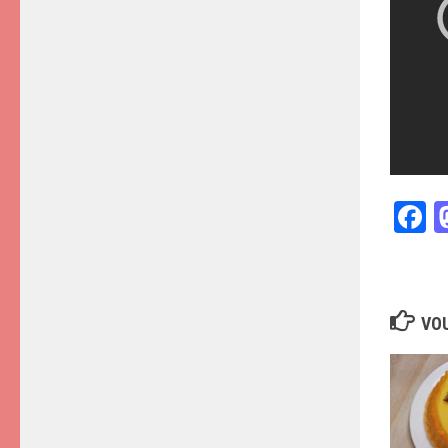
F
VOU