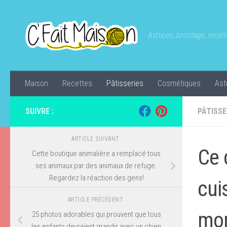
Skip to content
Astuces, bricolage, recette
Maison
Recettes
Pâtisseries
Cosmétiques
Ast
SUIVRE :
PÂTISSE
ARTICLE SUIVANT
Ce 
Cette boutique animalière a remplacé tous
ses animaux par des animaux de refuge.
Regardez la réaction des gens!
cui
ARTICLE PRÉCÉDENT
mo
25 photos adorables qui prouvent que tous
les enfants devraient grandir avec un chien