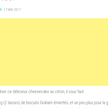
N
·
17 MAI 2017
liser ce délicieux cheesecake au citron, il vous faut :
g (2 tasses) de biscuits Graham émiettés, et un peu plus pour la g