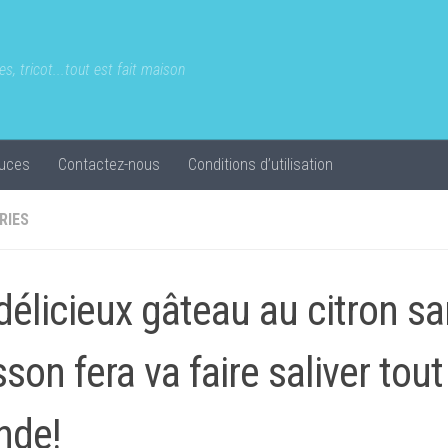
s, tricot...tout est fait maison
uces
Contactez-nous
Conditions d’utilisation
RIES
délicieux gâteau au citron s
sson fera va faire saliver tout
nde!