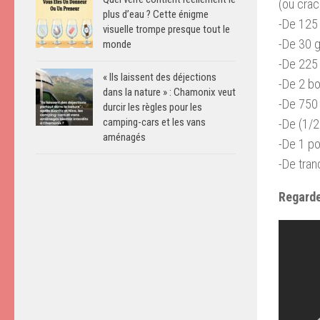
(ou crac
plus d’eau ? Cette énigme
-De 125 
visuelle trompe presque tout le
-De 30 g
monde
-De 225 
« Ils laissent des déjections
-De 2 bo
dans la nature » : Chamonix veut
-De 750 
durcir les règles pour les
camping-cars et les vans
-De (1/2
aménagés
-De 1 p
-De tran
Regarde