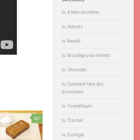
A faire soi même
Astuces
Beauté
Bricolage pour enfants
Chocolats
Comment faire des
économies
Cosmétiques
0
Crochet
Ecologie