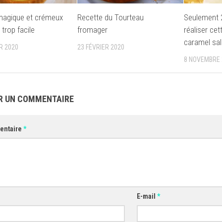
magique et crémeux
Recette du Tourteau
Seulement 2
 trop facile
fromager
réaliser cet
caramel sa
R 2020
23 FÉVRIER 2020
8 NOVEMBRE 
R UN COMMENTAIRE
entaire
*
E-mail
*