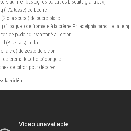
kers au miel, bastognes ou autres biscuits granuleux)
g (1/2 tasse) de beurre
 (2 c. à soupe) de sucre blanc
g (1 paquet) de fromage à la crème Philadelphia ramolli et à tem
ites de pudding instantané au citron
ml (3 tasses) de lait
 c. à thé) de zeste de citron
ot de crème fouetté décongelé
ches de citron pour décorer
z la vidéo :