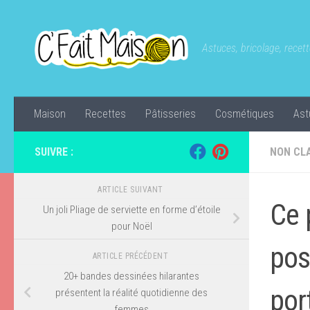
Skip to content
Astuces, bricolage, recette
Maison
Recettes
Pâtisseries
Cosmétiques
Ast
SUIVRE :
NON CL
ARTICLE SUIVANT
Ce 
Un joli Pliage de serviette en forme d’étoile
pour Noël
pos
ARTICLE PRÉCÉDENT
20+ bandes dessinées hilarantes
por
présentent la réalité quotidienne des
femmes