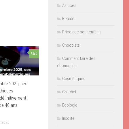
Astuces
Beauté
Bricolage pour enfants
Chocolats
0
Comment faire des
économies
Cosmétiques
mbre 2025, ces
thiques
Crochet
 définitivement
de 40 ans
Ecologie
Insolite
 2025