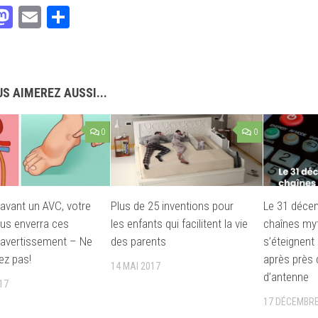
acebook
Mastodon
Email
Partager
S AIMEREZ AUSSI...
0
0
avant un AVC, votre
Plus de 25 inventions pour
Le 31 déce
us enverra ces
les enfants qui facilitent la vie
chaînes my
’avertissement – Ne
des parents
s’éteignent
ez pas!
après près 
14 MAI 2017
d’antenne
17
17 DÉCEMBRE