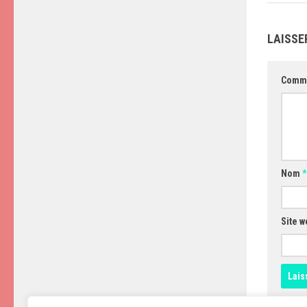
LAISSE
Comm
Nom
*
Site w