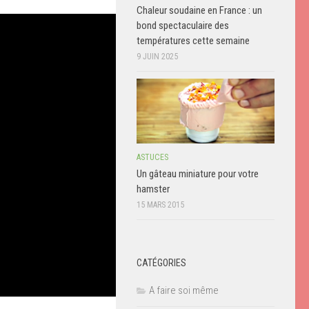
Chaleur soudaine en France : un
bond spectaculaire des
températures cette semaine
9 JUIN 2025
ASTUCES
Un gâteau miniature pour votre
hamster
15 MARS 2015
CATÉGORIES
A faire soi même