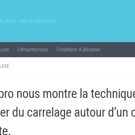
s, tricot...tout est fait maison
uces
Contactez-nous
Conditions d’utilisation
ASSÉ
pro nous montre la techniqu
er du carrelage autour d’un 
te.