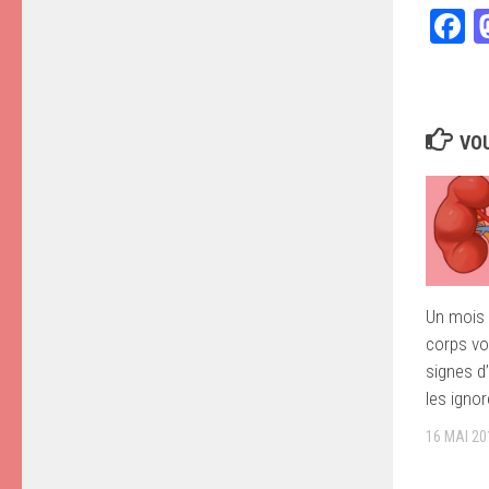
F
VOU
Un mois 
corps vo
signes d
les ignor
16 MAI 20