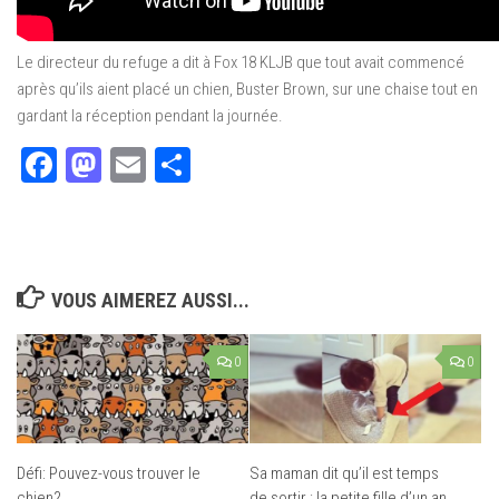
Le directeur du refuge a dit à Fox 18 KLJB que tout avait commencé
après qu’ils aient placé un chien, Buster Brown, sur une chaise tout en
gardant la réception pendant la journée.
Facebook
Mastodon
Email
Partager
VOUS AIMEREZ AUSSI...
0
0
Défi: Pouvez-vous trouver le
Sa maman dit qu’il est temps
chien?
de sortir : la petite fille d’un an