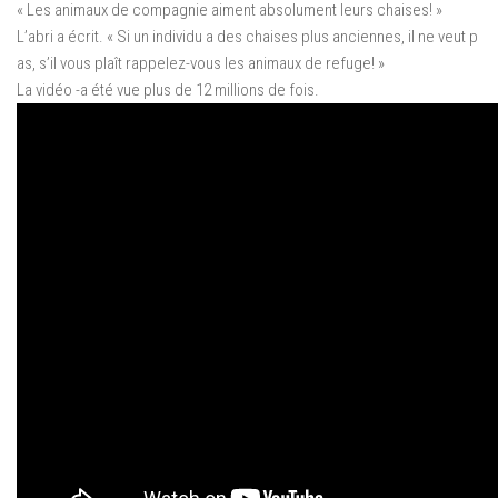
« Les animaux de compagnie aiment absolument leurs chaises! »
L’abri a écrit. « Si un individu a des chaises plus anciennes, il ne veut p
as, s’il vous plaît rappelez-vous les animaux de refuge! »
La vidéo -a été vue plus de 12 millions de fois.