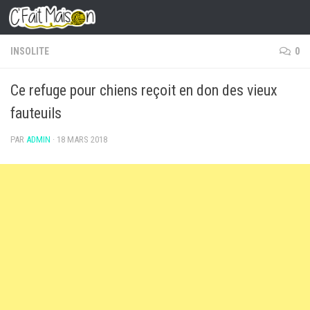
Skip to content
INSOLITE
0
Ce refuge pour chiens reçoit en don des vieux
fauteuils
PAR
ADMIN
·
18 MARS 2018