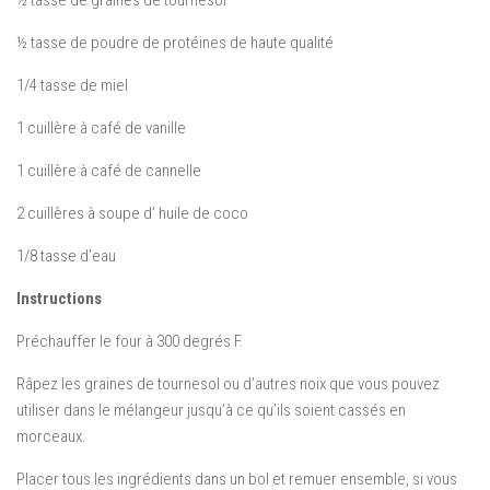
½ tasse de graines de tournesol
½ tasse de poudre de protéines de haute qualité
1/4 tasse de miel
1 cuillère à café de vanille
1 cuillère à café de cannelle
2 cuillères à soupe d’ huile de coco
1/8 tasse d’eau
Instructions
Préchauffer le four à 300 degrés F.
Râpez les graines de tournesol ou d’autres noix que vous pouvez
utiliser dans le mélangeur jusqu’à ce qu’ils soient cassés en
morceaux.
Placer tous les ingrédients dans un bol et remuer ensemble, si vous