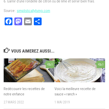
6. Garnir d’une rondelle de citron ou de lime et servir bien frais.
Source :
simplisticallyliving.com
Facebook
Mastodon
Email
Partager
VOUS AIMEREZ AUSSI...
0
0
Redécouvrir les recettes de
Voici la meilleure recette de
notre enfance
sauce « ranch »
27 MARS 2022
1 MAI 2019