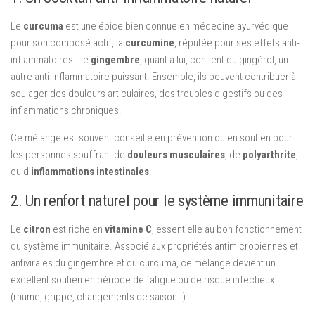
Le
curcuma
est une épice bien connue en médecine ayurvédique
pour son composé actif, la
curcumine
, réputée pour ses effets anti-
inflammatoires. Le
gingembre
, quant à lui, contient du gingérol, un
autre anti-inflammatoire puissant. Ensemble, ils peuvent contribuer à
soulager des douleurs articulaires, des troubles digestifs ou des
inflammations chroniques.
Ce mélange est souvent conseillé en prévention ou en soutien pour
les personnes souffrant de
douleurs musculaires
, de
polyarthrite
,
ou d’
inflammations intestinales
.
2. Un renfort naturel pour le système immunitaire
Le
citron
est riche en
vitamine C
, essentielle au bon fonctionnement
du système immunitaire. Associé aux propriétés antimicrobiennes et
antivirales du gingembre et du curcuma, ce mélange devient un
excellent soutien en période de fatigue ou de risque infectieux
(rhume, grippe, changements de saison…).