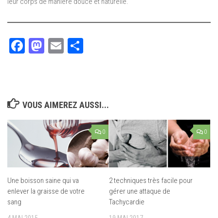
leur corps de manière douce et naturelle.
Facebook
Mastodon
Email
Partager
VOUS AIMEREZ AUSSI...
0
0
Une boisson saine qui va
2 techniques très facile pour
enlever la graisse de votre
gérer une attaque de
sang
Tachycardie