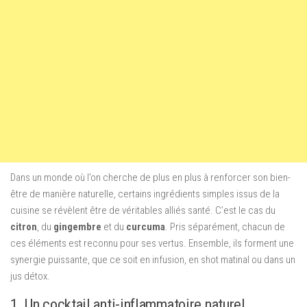
Dans un monde où l’on cherche de plus en plus à renforcer son bien-
être de manière naturelle, certains ingrédients simples issus de la
cuisine se révèlent être de véritables alliés santé. C’est le cas du
citron
, du
gingembre
et du
curcuma
. Pris séparément, chacun de
ces éléments est reconnu pour ses vertus. Ensemble, ils forment une
synergie puissante, que ce soit en infusion, en shot matinal ou dans un
jus détox.
1. Un cocktail anti-inflammatoire naturel