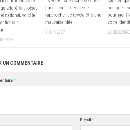
Ils voient une tache sombre
Mise en gard
 Lidl automne 2025 :
dans l’eau: L’idée de se
ces quizs 
e adoré fait l’objet
rapprocher se révèle être une
pourraient v
el national, voici le
mauvaise idée
votre identi
érifier sur
age
6 JUIN 2017
28 DÉCEMBRE
RE 2025
R UN COMMENTAIRE
entaire
*
E-mail
*