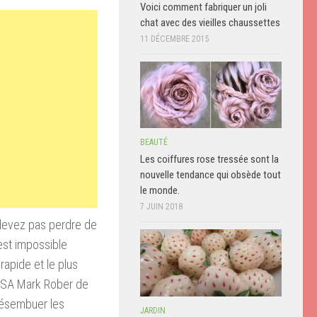
Voici comment fabriquer un joli
chat avec des vieilles chaussettes
11 DÉCEMBRE 2015
BEAUTÉ
Les coiffures rose tressée sont la
nouvelle tendance qui obsède tout
le monde.
7 JUIN 2018
devez pas
perdre
de
est impossible
 rapide
et le plus
ASA
Mark
Rober
de
ésembuer
les
JARDIN