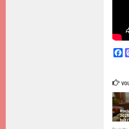
F
VOU