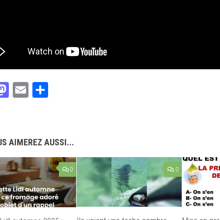
acebook
Mastodon
Email
Partager
S AIMEREZ AUSSI...
0
0