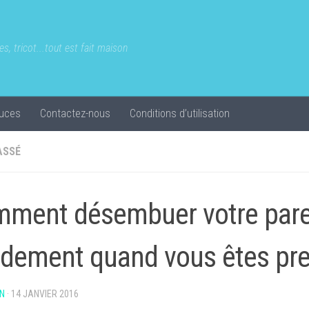
s, tricot...tout est fait maison
uces
Contactez-nous
Conditions d’utilisation
ASSÉ
ment désembuer votre pare
idement quand vous êtes pr
N
·
14 JANVIER 2016