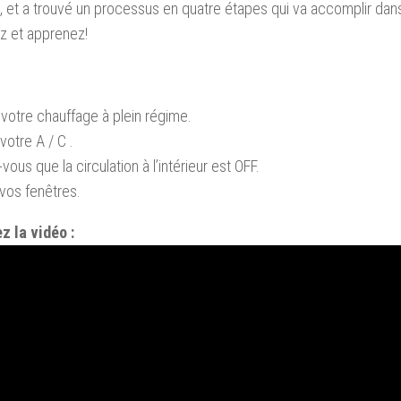
,
et a trouvé un
processus en quatre étapes
qui va
accomplir
dan
z et apprenez
!
votre chauffage
à plein régime
.
votre
A /
C
.
-vous que
la
circulation à l’intérieur
est
OFF
.
vos fenêtres
.
z la vidéo :