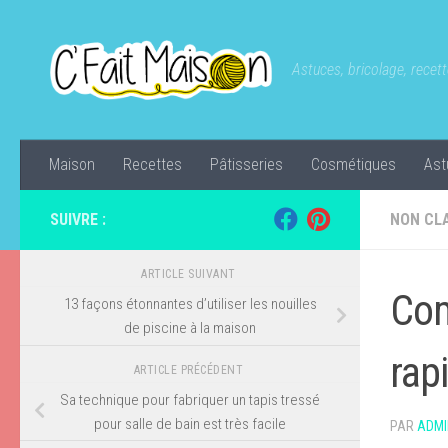
Skip to content
Astuces, bricolage, recette
Maison
Recettes
Pâtisseries
Cosmétiques
Ast
SUIVRE :
NON CL
ARTICLE SUIVANT
Com
13 façons étonnantes d’utiliser les nouilles
de piscine à la maison
rap
ARTICLE PRÉCÉDENT
Sa technique pour fabriquer un tapis tressé
pour salle de bain est très facile
PAR
ADMI