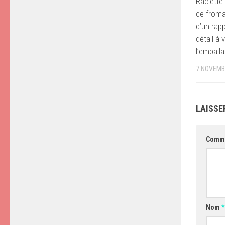
Raclette
ce fromag
d’un rapp
détail à v
l’emball
7 NOVEMB
LAISSE
Comm
Nom
*