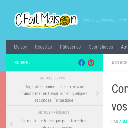
Skip to content
Astuces, bricolage, recette
Maison
Recettes
Pâtisseries
Cosmétiques
Ast
SUIVRE :
ASTUCE
ARTICLE SUIVANT
Com
Regardez comment elle arrive à se
transformer en Cendrillon en quelques
secondes. Fantastique!
vos
ARTICLE PRÉCÉDENT
La meilleure technique pour faire des
PAR
ADMI
lacets en diagonales