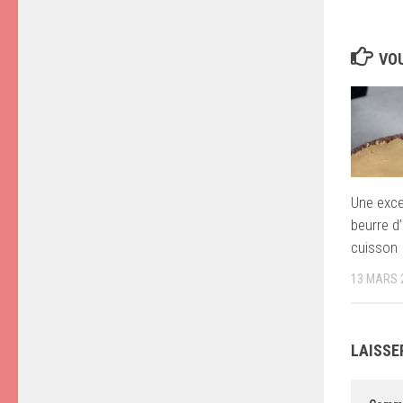
VOU
Une exce
beurre d
cuisson
13 MARS 
LAISSE