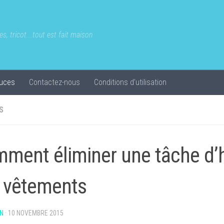
s, tricot...tout est fait maison
uces
Contactez-nous
Conditions d’utilisation
S
ment éliminer une tâche d’h
 vêtements
N
·
10 NOVEMBRE 2015