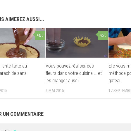
S AIMEREZ AUSSI...
0
0
llente tarte au
Vous pouvez réaliser ces
Elle vous m
’arachide sans
fleurs dans votre cuisine … et
méthode po
les manger aussi!
gâteau
2015
6 MAI 2015
17 SEPTEMBR
R UN COMMENTAIRE