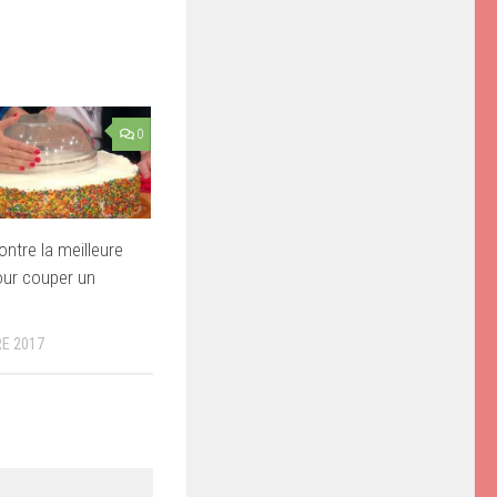
0
ontre la meilleure
ur couper un
E 2017