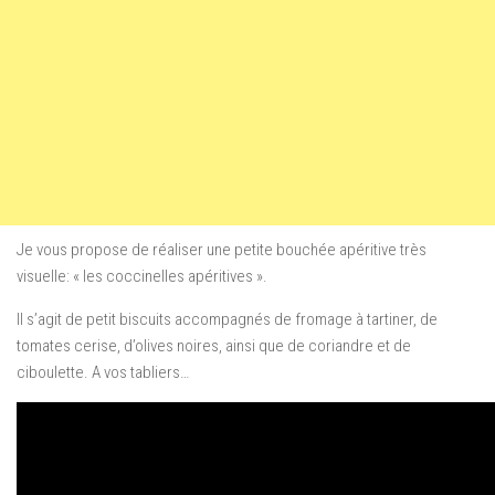
Je vous propose de réaliser une petite bouchée apéritive très
visuelle: « les coccinelles apéritives ».
Il s’agit de petit biscuits accompagnés de fromage à tartiner, de
tomates cerise, d’olives noires, ainsi que de coriandre et de
ciboulette. A vos tabliers…