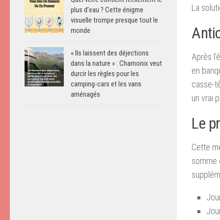
La solut
plus d’eau ? Cette énigme
visuelle trompe presque tout le
Anti
monde
« Ils laissent des déjections
Après l’
dans la nature » : Chamonix veut
en banqu
durcir les règles pour les
casse-t
camping-cars et les vans
aménagés
un vrai p
Le p
Cette mé
somme cr
suppléme
Jour
Jour