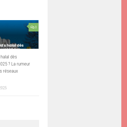
0
halal dès
025 ? La rumeur
es réseaux
2025