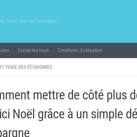
s, tricot...tout est fait maison
uces
Contactez-nous
Conditions d’utilisation
T FAIRE DES ÉCONOMIES
ment mettre de côté plus d
’ici Noël grâce à un simple dé
pargne