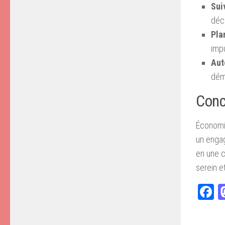
Sui
déc
Pla
impu
Aut
déma
Conc
Économis
un engag
en une c
serein e
F