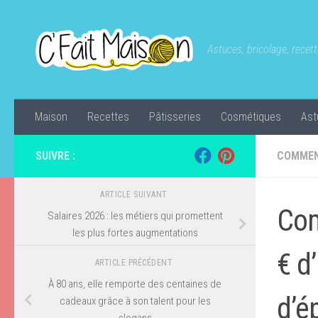
Skip to content
Astuces, bricolage, recette
Maison
Recettes
Pâtisseries
Cosmétiques
Ast
SUIVRE :
COMMEN
ARTICLE SUIVANT
Com
Salaires 2026 : les métiers qui promettent
les plus fortes augmentations
€ d
ARTICLE PRÉCÉDENT
À 80 ans, elle remporte des centaines de
d’é
cadeaux grâce à son talent pour les
slogans