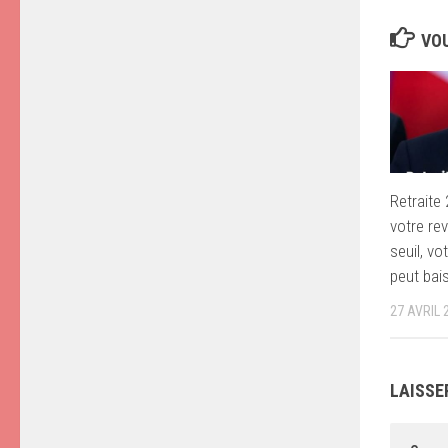
VOU
Retraite 
votre re
seuil, vo
peut bai
27 AVRIL 
LAISSE