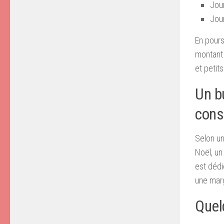
Jour
Jour
En pours
montant 
et petit
Un b
cons
Selon un
Noël, un
est dédi
une mar
Quel