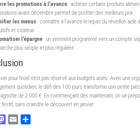
vre les promotions à l’avance
: acheter certains produits alimen
orations avant décembre permet de profiter des meilleurs prix.
nifier les menus
: connaître à l’avance le repas du réveillon aide 
lsifs et coûteux.
omatiser l’épargne
: un virement programmé vers un compte sép
rche plus simple et plus régulière.
lusion
er pour Noël n’est pas réservé aux budgets aisés. Avec une orga
ement quotidien, le défi des 100 jours transforme une petite pi
agnotte de 2 000 €. En commençant dès maintenant, on se prépar
t festif, sans craindre le découvert en janvier.
acebook
Mastodon
Email
Partager