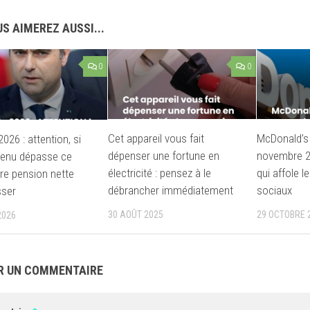
S AIMEREZ AUSSI...
0
0
Cet appareil vous fait
McDonald’s 
2026 : attention, si
dépenser une fortune en
novembre 2
venu dépasse ce
électricité : pensez à le
qui affole l
tre pension nette
débrancher immédiatement
sociaux
sser
30 AOÛT 2025
29 OCTOBRE 
2026
R UN COMMENTAIRE