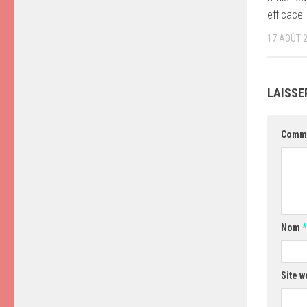
efficace
17 AOÛT 
LAISSE
Comm
Nom
*
Site w