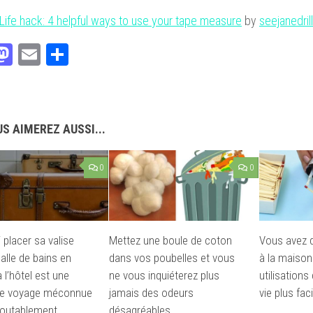
Life hack: 4 helpful ways to use your tape measure
by
seejanedrill
acebook
Mastodon
Email
Partager
S AIMEREZ AUSSI...
0
0
 placer sa valise
Mettez une boule de coton
Vous avez d
alle de bains en
dans vos poubelles et vous
à la maison
à l’hôtel est une
ne vous inquiéterez plus
utilisations
de voyage méconnue
jamais des odeurs
vie plus faci
doutablement
désagréables