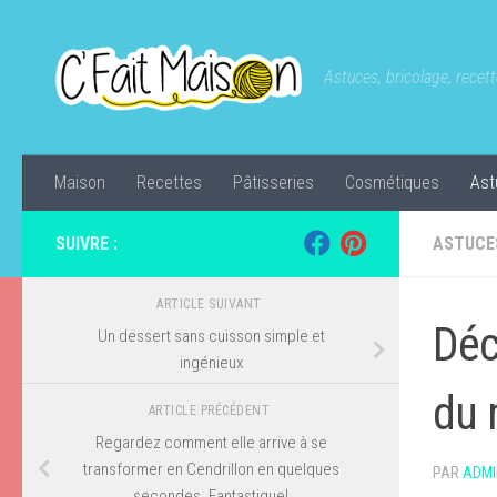
Skip to content
Astuces, bricolage, recette
Maison
Recettes
Pâtisseries
Cosmétiques
Ast
SUIVRE :
ASTUCE
ARTICLE SUIVANT
Déc
Un dessert sans cuisson simple et
ingénieux
du 
ARTICLE PRÉCÉDENT
Regardez comment elle arrive à se
transformer en Cendrillon en quelques
PAR
ADMI
secondes. Fantastique!