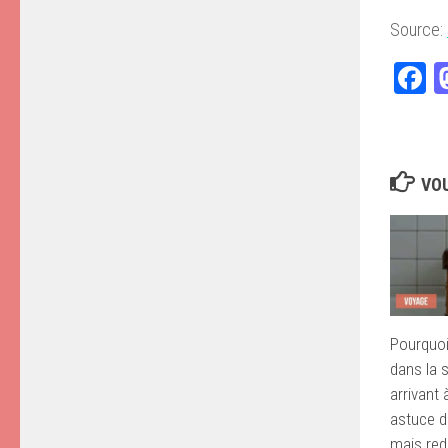
Source:
F
VOU
Pourquoi
dans la s
arrivant 
astuce 
mais re