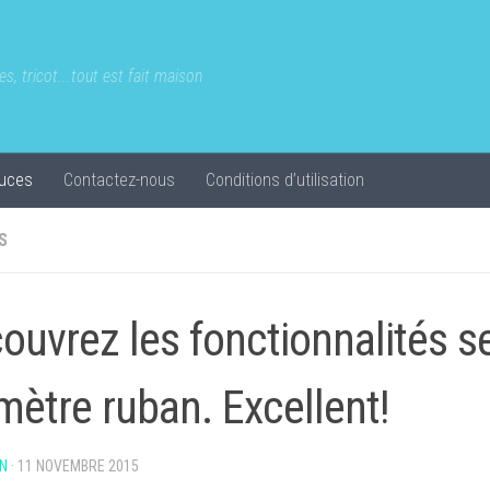
s, tricot...tout est fait maison
uces
Contactez-nous
Conditions d’utilisation
S
ouvrez les fonctionnalités s
mètre ruban. Excellent!
N
·
11 NOVEMBRE 2015