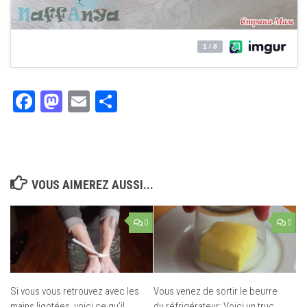
Facebook
Mastodon
Email
Partager
VOUS AIMEREZ AUSSI...
0
0
Si vous vous retrouvez avec les
Vous venez de sortir le beurre
mains ligotées, voici ce qu’il
du réfrigérateur: Voici un truc