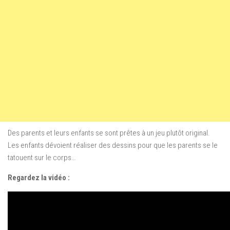
Des parents et leurs enfants se sont prêtes à un jeu plutôt original.
Les enfants dévoient réaliser des dessins pour que les parents se le
tatouent sur le corps…
Regardez la vidéo :