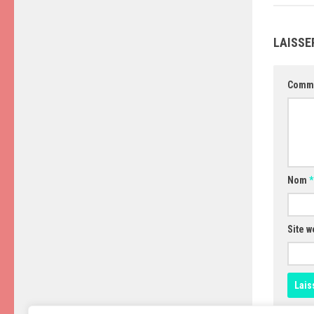
LAISSE
Comm
Nom
*
Site w