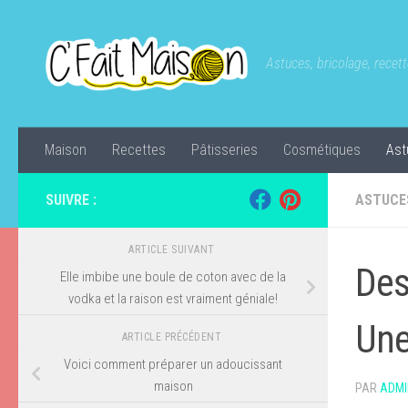
Skip to content
Astuces, bricolage, recette
Maison
Recettes
Pâtisseries
Cosmétiques
Ast
SUIVRE :
ASTUCE
ARTICLE SUIVANT
Des
Elle imbibe une boule de coton avec de la
vodka et la raison est vraiment géniale!
Une
ARTICLE PRÉCÉDENT
Voici comment préparer un adoucissant
maison
PAR
ADMI