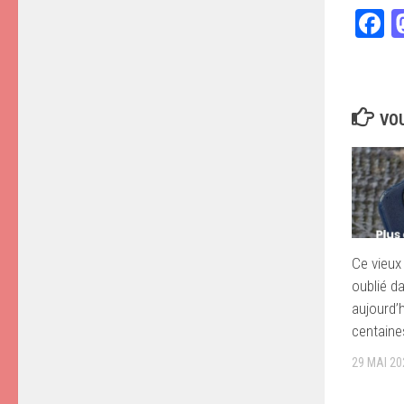
F
VOU
Ce vieux
oublié da
aujourd’h
centaine
29 MAI 20