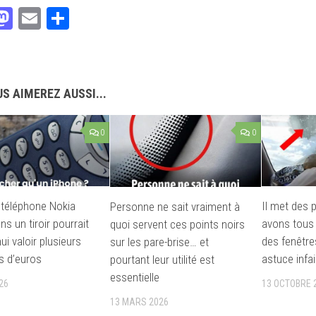
acebook
Mastodon
Email
Partager
S AIMEREZ AUSSI...
0
0
 téléphone Nokia
Il met des 
Personne ne sait vraiment à
ns un tiroir pourrait
avons tous 
quoi servent ces points noirs
ui valoir plusieurs
des fenêtr
sur les pare-brise… et
s d’euros
astuce infail
pourtant leur utilité est
essentielle
26
13 OCTOBRE 
13 MARS 2026