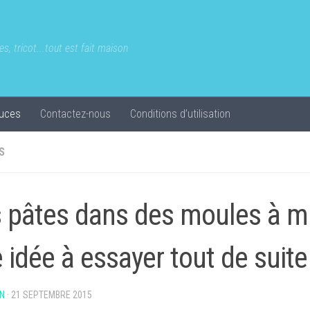
s, tricot...tout est fait maison
uces
Contactez-nous
Conditions d’utilisation
S
 pâtes dans des moules à mu
 idée à essayer tout de suite
N
·
21 SEPTEMBRE 2015