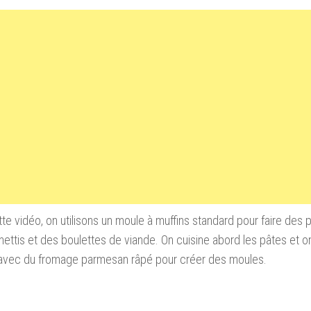
tte vidéo
,
on utilisons un
moule à muffins
standard pour
faire
des p
ettis et
des boulettes de viande
.
On cuisine
abord
les pâtes et
o
avec du fromage
parmesan râpé
pour créer des
moules.