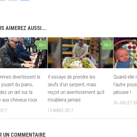
S AIMEREZ AUSSI...
0
0
mes divertissent le
Il essaye de prendre les
Quand elle 
 jouant du piano,
œufs d’un serpent, mais
l’autre pou
dez un œil sur la
reçoit un avertissement qu’il
jalousie !
le aux cheveux roux
n’oubliera jamais
26 JUILLET 2
2017
13 MARS 2017
R UN COMMENTAIRE