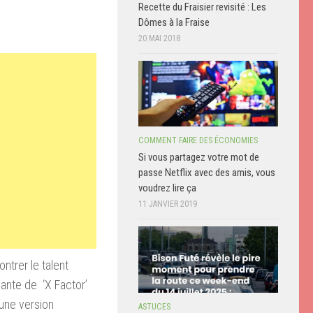
Recette du Fraisier revisité : Les
Dômes à la Fraise
20 MAI 2018
COMMENT FAIRE DES ÉCONOMIES
Si vous partagez votre mot de
passe Netflix avec des amis, vous
voudrez lire ça
11 JANVIER 2019
ontrer
le talent
pante
de
‘X
Factor’
 une version
ASTUCES