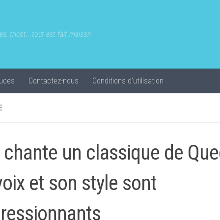
s, tricot...tout est fait maison
uces
Contactez-nous
Conditions d’utilisation
E
e chante un classique de Que
voix et son style sont
ressionnants