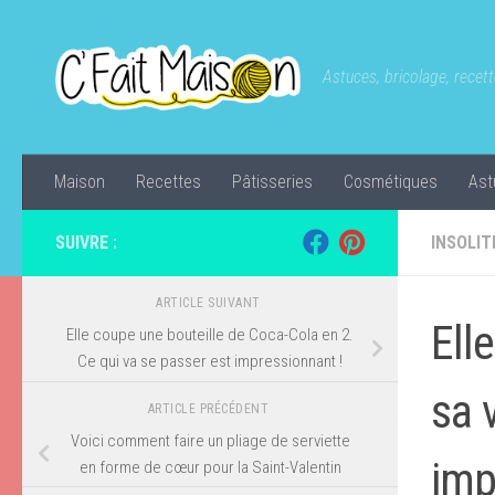
Skip to content
Astuces, bricolage, recette
Maison
Recettes
Pâtisseries
Cosmétiques
Ast
SUIVRE :
INSOLIT
ARTICLE SUIVANT
Ell
Elle coupe une bouteille de Coca-Cola en 2.
Ce qui va se passer est impressionnant !
sa 
ARTICLE PRÉCÉDENT
Voici comment faire un pliage de serviette
imp
en forme de cœur pour la Saint-Valentin