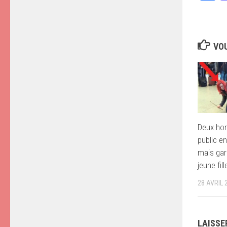
VOU
Deux hom
public en
mais gar
jeune fil
28 AVRIL 
LAISSE