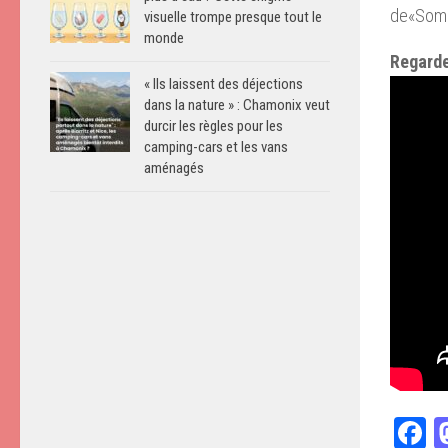
de
«
Some
visuelle trompe presque tout le
monde
Regarde
« Ils laissent des déjections
dans la nature » : Chamonix veut
durcir les règles pour les
camping-cars et les vans
aménagés
F