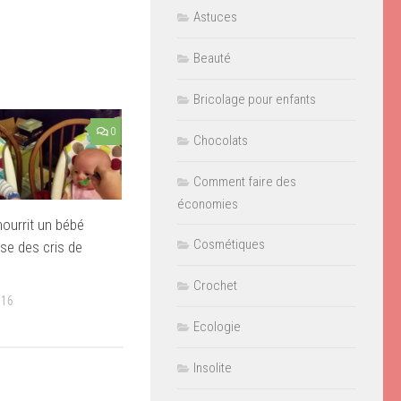
Astuces
Beauté
Bricolage pour enfants
0
Chocolats
Comment faire des
économies
nourrit un bébé
Cosmétiques
sse des cris de
Crochet
016
Ecologie
Insolite