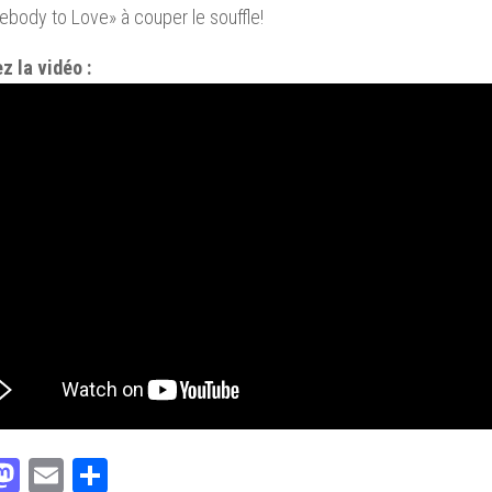
body to Love» à couper le souffle!
z la vidéo :
acebook
Mastodon
Email
Partager