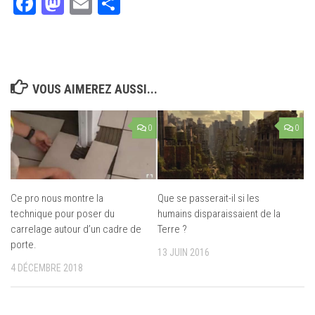
Facebook
Mastodon
Email
Partager
VOUS AIMEREZ AUSSI...
0
0
Ce pro nous montre la
Que se passerait-il si les
technique pour poser du
humains disparaissaient de la
carrelage autour d’un cadre de
Terre ?
porte.
13 JUIN 2016
4 DÉCEMBRE 2018