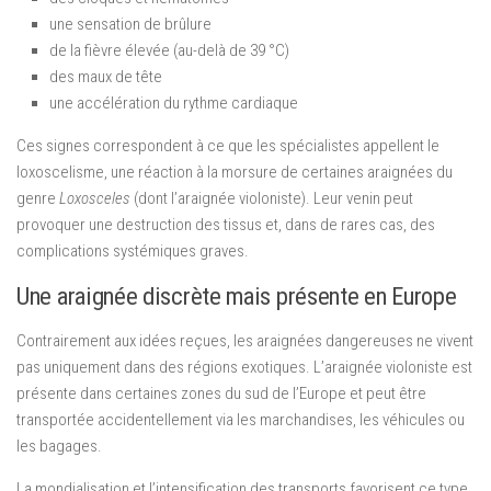
une sensation de brûlure
de la fièvre élevée (au-delà de 39 °C)
des maux de tête
une accélération du rythme cardiaque
Ces signes correspondent à ce que les spécialistes appellent le
loxoscelisme, une réaction à la morsure de certaines araignées du
genre
Loxosceles
(dont l’araignée violoniste). Leur venin peut
provoquer une destruction des tissus et, dans de rares cas, des
complications systémiques graves.
Une araignée discrète mais présente en Europe
Contrairement aux idées reçues, les araignées dangereuses ne vivent
pas uniquement dans des régions exotiques. L’araignée violoniste est
présente dans certaines zones du sud de l’Europe et peut être
transportée accidentellement via les marchandises, les véhicules ou
les bagages.
La mondialisation et l’intensification des transports favorisent ce type