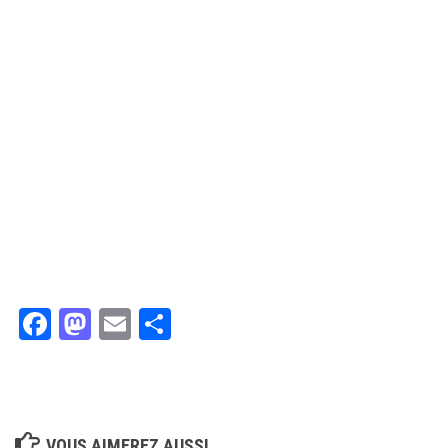
Facebook
Mastodon
Email
Partager
VOUS AIMEREZ AUSSI...