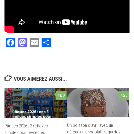
Facebook
Mastodon
Email
Partager
VOUS AIMEREZ AUSSI...
0
0
Un poisson d’avril avec un
Pâques 2026 : 3 réflexes
gâteau au chocolat : regardez
simples pour éviter les