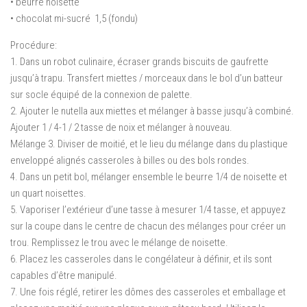
• beurre noisette
• chocolat mi-sucré 1,5 (fondu)
Procédure:
1. Dans un robot culinaire, écraser grands biscuits de gaufrette
jusqu’à trapu.
Transfert miettes / morceaux dans le bol d’un batteur
sur socle équipé de la connexion de palette.
2. Ajouter le nutella aux miettes et mélanger à basse jusqu’à combiné.
Ajouter 1 / 4-1 / 2 tasse de noix et mélanger à nouveau.
Mélange 3. Diviser de moitié, et le lieu du mélange dans du plastique
enveloppé alignés casseroles à billes ou des bols rondes.
4. Dans un petit bol, mélanger ensemble le beurre 1/4 de noisette et
un quart noisettes.
5. Vaporiser l’extérieur d’une tasse à mesurer 1/4 tasse, et appuyez
sur la coupe dans le centre de chacun des mélanges pour créer un
trou.
Remplissez le trou avec le mélange de noisette.
6. Placez les casseroles dans le congélateur à définir, et ils sont
capables d’être manipulé.
7. Une fois réglé, retirer les dômes des casseroles et emballage et