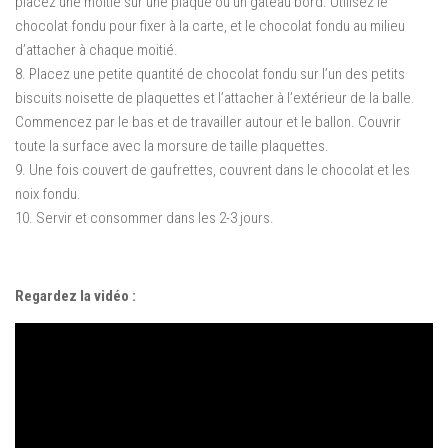
placez une moitié sur une plaque ou un gâteau bord.
Utilisez le
chocolat fondu pour fixer à la carte, et le chocolat fondu au milieu
d’attacher à chaque moitié.
8. Placez une petite quantité de chocolat fondu sur l’un des petits
biscuits noisette de plaquettes et l’attacher à l’extérieur de la balle.
Commencez par le bas et de travailler autour et le ballon.
Couvrir
toute la surface avec la morsure de taille plaquettes.
9. Une fois couvert de gaufrettes, couvrent dans le chocolat et les
noix fondu.
10. Servir et consommer dans les 2-3 jours.
Regardez la vidéo :