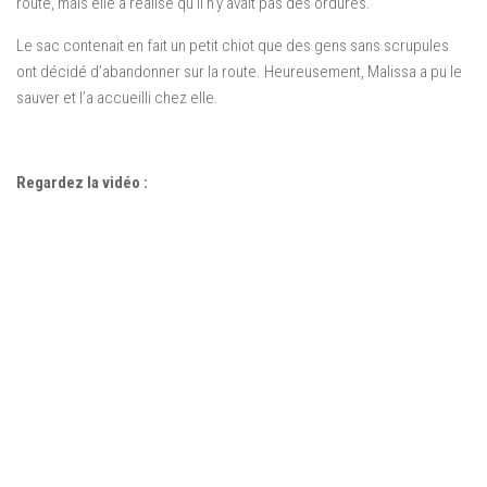
route, mais elle a réalisé qu’il n’y avait pas des ordures.
Le sac contenait en fait un petit chiot que des gens sans scrupules
ont décidé d’abandonner sur la route. Heureusement, Malissa a pu le
sauver et l’a accueilli chez elle.
Regardez la vidéo :