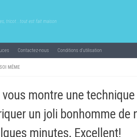
s, tricot...tout est fait maison
uces
Contactez-nous
Conditions d’utilisation
 SOI MÊME
e vous montre une technique
riquer un joli bonhomme de 
lques minutes. Excellent!