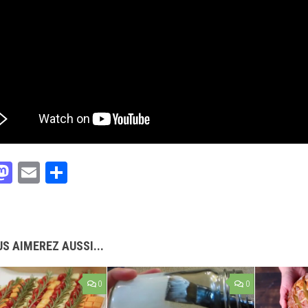
acebook
Mastodon
Email
Partager
S AIMEREZ AUSSI...
0
0