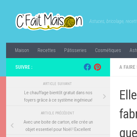
Skip to content
Astuces, bricolage, recette
Maison
Recettes
Pâtisseries
Cosmétiques
Ast
SUIVRE :
A FAIRE
ARTICLE SUIVANT
Ell
Le chauffage bientôt gratuit dans nos
foyers grâce à ce système ingénieux!
fab
ARTICLE PRÉCÉDENT
Avec une boite de carton, elle crée un
que
objet essentiel pour Noël ! Excellent