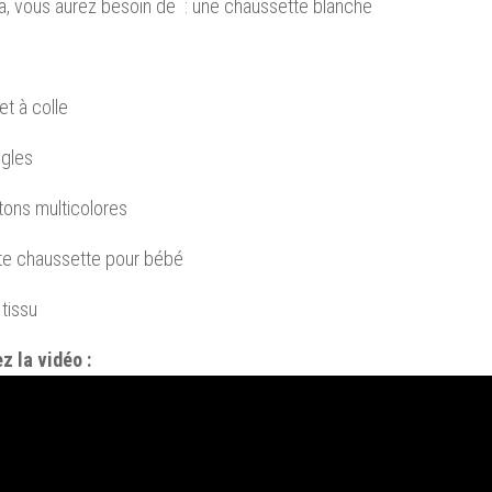
a, vous aurez besoin de : une chaussette blanche
et à colle
ngles
ons multicolores
ite chaussette pour bébé
 tissu
z la vidéo :