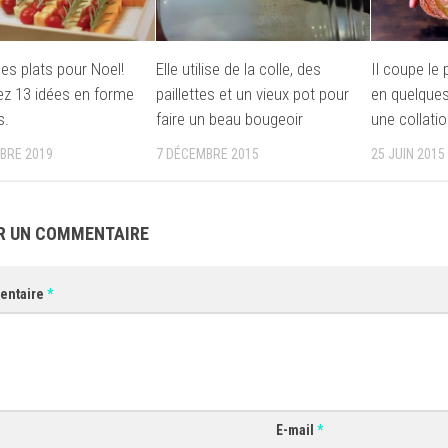
les plats pour Noel!
Elle utilise de la colle, des
Il coupe le
z 13 idées en forme
paillettes et un vieux pot pour
en quelques
s.
faire un beau bougeoir
une collatio
BRE 2019
7 DÉCEMBRE 2015
25 JUIN 2015
R UN COMMENTAIRE
entaire
*
E-mail
*