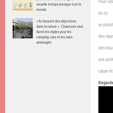
Pour cel
visuelle trompe presque tout le
monde
du riz
« Ils laissent des déjections
un pistol
dans la nature » : Chamonix veut
durcir les règles pour les
des épi
camping-cars et les vans
aménagés
des bout
une pet
ruban et
Regarde