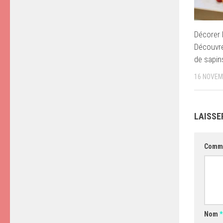
Décorer 
Découvre
de sapin
16 NOVEM
LAISSE
Comm
Nom
*