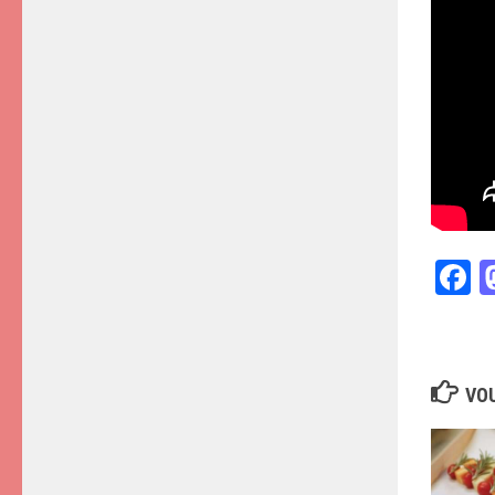
F
VOU