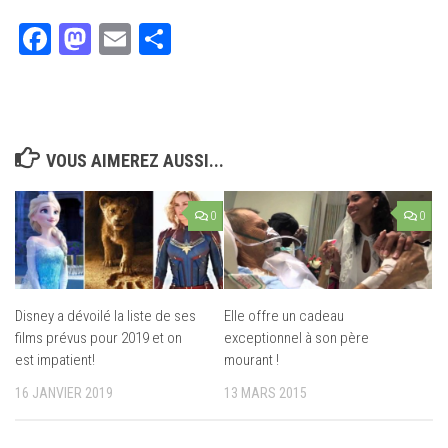
Facebook
Mastodon
Email
Partager
VOUS AIMEREZ AUSSI...
0
0
Disney a dévoilé la liste de ses
Elle offre un cadeau
films prévus pour 2019 et on
exceptionnel à son père
est impatient!
mourant !
16 JANVIER 2019
13 MARS 2015