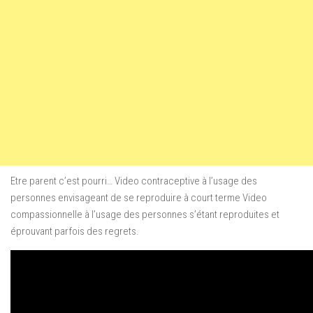
Etre parent c’est pourri… Video contraceptive à l’usage des
personnes envisageant de se reproduire à court terme Video
compassionnelle à l’usage des personnes s’étant reproduites et
éprouvant parfois des regrets.