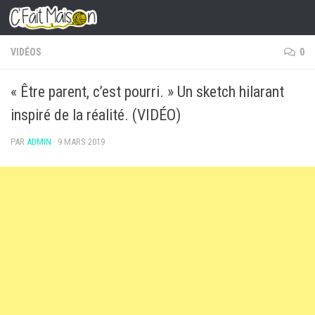
Skip to content
VIDÉOS
0
« Être parent, c’est pourri. » Un sketch hilarant
inspiré de la réalité. (VIDÉO)
PAR
ADMIN
·
9 MARS 2019