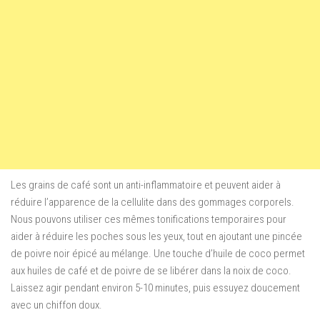
Les grains de café
sont
un anti-inflammatoire
et peuvent
aider à
réduire
l’apparence
de la cellulite dans
des gommages corporels
.
Nous pouvons utiliser
ces mêmes
tonifications
temporaire
s
pour
aider à réduire
les poches sous
les yeux
,
tout en
ajoutant une pincée
de
poivre noir
épicé
au mélange
.
Une touche d’huile de coco permet
aux huiles de café et de poivre de se libérer dans la noix de coco.
Laissez agir pendant environ 5-10 minutes, puis essuyez doucement
avec un chiffon doux.