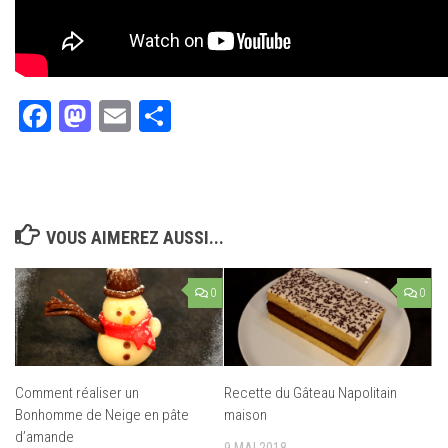
Facebook
Mastodon
Email
Partager
VOUS AIMEREZ AUSSI...
0
0
Comment réaliser un
Recette du Gâteau Napolitain
Bonhomme de Neige en pâte
maison
d’amande