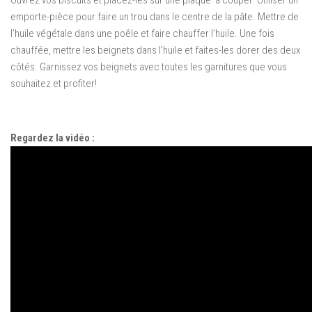
Ouvrez
vos
biscuits
et placez-les
sur une plaque
à couper.
Utiliser
un
emporte-pièce
pour faire
un trou dans le
centre de la pâte
.
Mettre de
l’huile
végétale
dans une poêle et
faire chauffer l’huile
.
Une fois
chauffée
,
mettre les
beignets
dans l’huile et
faites-les dorer
des deux
côtés
.
Garnissez
vos
beignets
avec toutes les
garnitures que vous
souhaitez
et profiter
!
Regardez la vidéo :