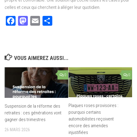
propre et confortable. Une solution qui coche toutes les cases pour
celles et ceux qui cherchent à alléger leur quotidien.
Facebook
Mastodon
Email
Partager
VOUS AIMEREZ AUSSI...
0
0
Plaques roses provisoires :
Suspension de la réforme des
pourquoi certains
retraites : ces générations vont
automobilistes reçoivent
gagner des trimestres
encore des amendes
26 MARS 2026
injustifiées