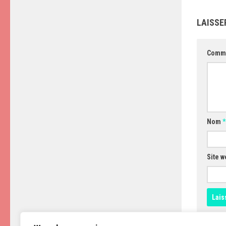
LAISSE
Comm
Nom
*
Site w