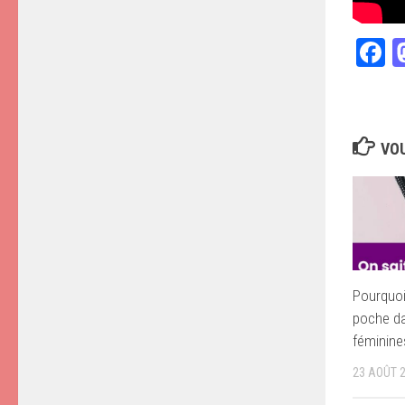
F
VOU
Pourquoi 
poche da
féminine
23 AOÛT 