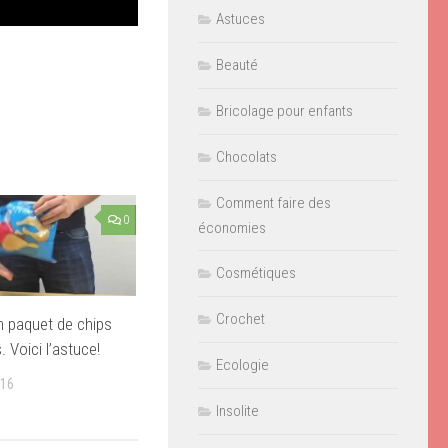
Astuces
Beauté
Bricolage pour enfants
Chocolats
Comment faire des
0
économies
Cosmétiques
Crochet
 paquet de chips
 Voici l’astuce!
Ecologie
016
Insolite