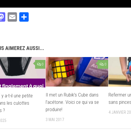
acebook
Mastodon
Email
Partager
S AIMEREZ AUSSI...
0
0
Il met un Rubik’s Cube dans
Refermer un
y a-t-il une petite
l’acétone. Voici ce qui va se
sans pinces.
ns les culottes
produire!
s ?
4 JANVIER 2
3 MAI 2017
2025