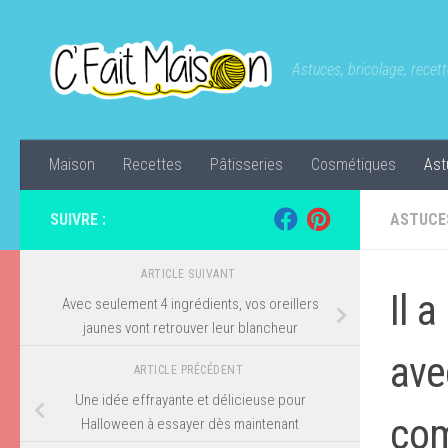
Skip to content
Astuces, bricolage, recette
Maison
Recettes
Pâtisseries
Cosmétiques
Ast
SUIVRE :
ASTUCE
ARTICLE SUIVANT
Il 
Avec seulement 4 ingrédients, vos oreillers
jaunes vont retrouver leur blancheur
ave
ARTICLE PRÉCÉDENT
Une idée effrayante et délicieuse pour
com
Halloween à essayer dès maintenant