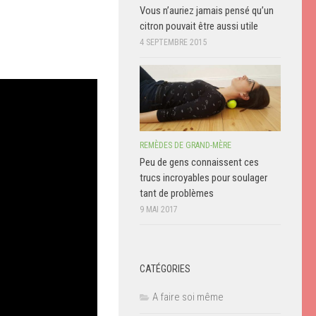
Vous n’auriez jamais pensé qu’un
citron pouvait être aussi utile
4 SEPTEMBRE 2015
REMÈDES DE GRAND-MÈRE
Peu de gens connaissent ces
trucs incroyables pour soulager
tant de problèmes
9 MAI 2017
CATÉGORIES
A faire soi même