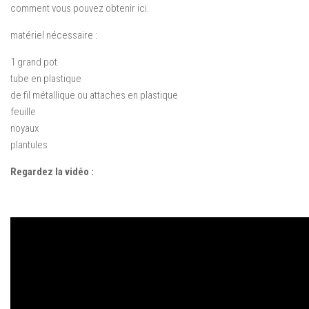
comment
vous pouvez obtenir
ici.
matériel nécessaire :
1 grand pot
tube en plastique
de fil métallique ou attaches en plastique
feuille
noyaux
plantules
Regardez la vidéo :