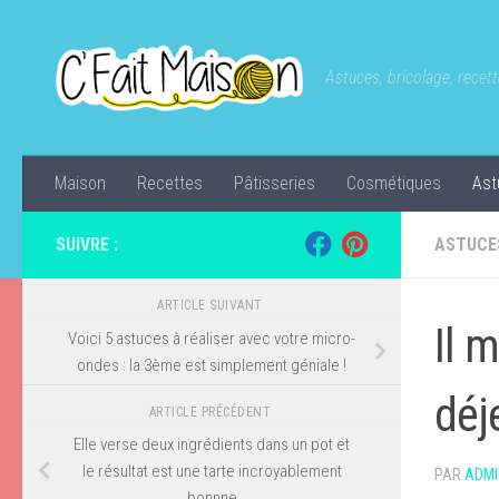
Skip to content
Astuces, bricolage, recette
Maison
Recettes
Pâtisseries
Cosmétiques
Ast
SUIVRE :
ASTUCE
ARTICLE SUIVANT
Il 
Voici 5 astuces à réaliser avec votre micro-
ondes : la 3ème est simplement géniale !
déj
ARTICLE PRÉCÉDENT
Elle verse deux ingrédients dans un pot et
le résultat est une tarte incroyablement
PAR
ADMI
bonnne