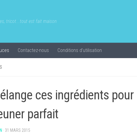
s, tricot...tout est fait maison
uces
Contactez-nous
Conditions d’utilisation
S
mélange ces ingrédients pour 
euner parfait
N
·
31 MARS 2015