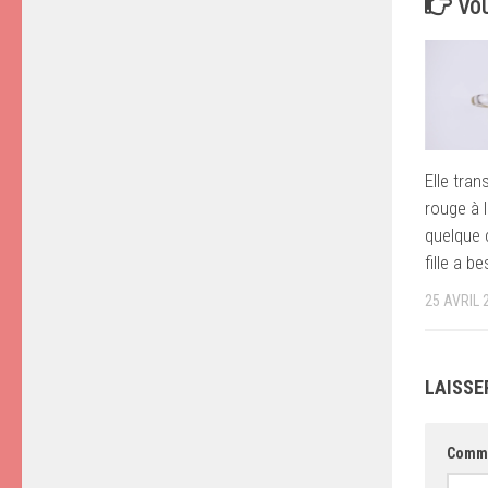
VOU
Elle tran
rouge à l
quelque
fille a be
25 AVRIL 
LAISSE
Comm