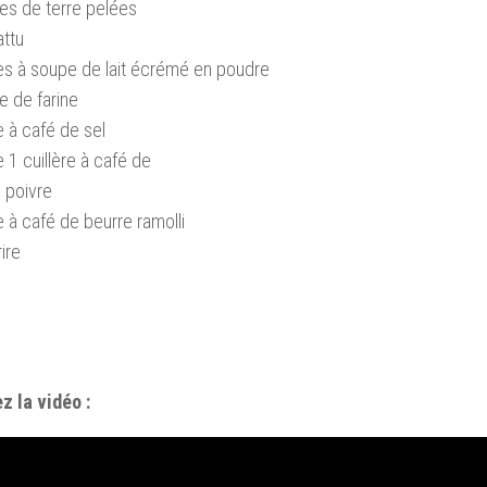
s de terre pelées
attu
res à soupe de lait écrémé en poudre
e de farine
re à café de sel
 1 cuillère à café de
 poivre
re à café de beurre ramolli
rire
z la vidéo :