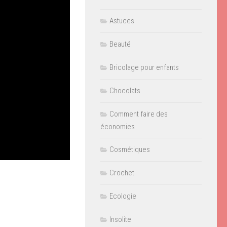
Astuces
Beauté
Bricolage pour enfants
Chocolats
Comment faire des
économies
Cosmétiques
Crochet
Ecologie
Insolite