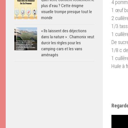
4 pomme
plus d’eau ? Cette énigme
1 œuf b
visuelle trompe presque tout le
2 cuillè
monde
1/3 tass
« Ils laissent des déjections
1 cuillè
dans la nature » : Chamonix veut
De sucre
durcir les règles pour les
camping-cars et les vans
1/8 c de
aménagés
1 cuillè
Huile à f
Regarde