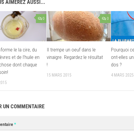
S AIMEREZ AUSSI...
0
0
sforme le la cire, du
Il trempe un oeuf dans le
Pourquoi c
èvres et de l’huile en
vinaigre. Regardez le résultat
ont-elles u
 chose dont chaque
!
dos ?
soin!
15 MARS 2015
4 MARS 2025
2015
R UN COMMENTAIRE
entaire
*