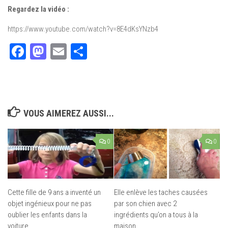
Regardez la vidéo :
https://www.youtube.com/watch?v=8E4dKsYNzb4
Facebook
Mastodon
Email
Partager
VOUS AIMEREZ AUSSI...
0
0
Cette fille de 9 ans a inventé un
Elle enlève les taches causées
objet ingénieux pour ne pas
par son chien avec 2
oublier les enfants dans la
ingrédients qu’on a tous à la
voiture
maison