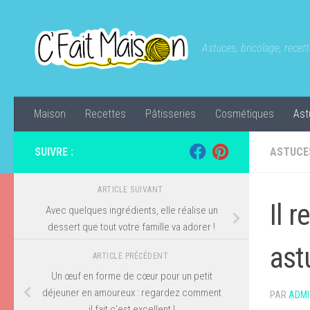
Skip to content
Astuces, bricolage, recette
Maison
Recettes
Pâtisseries
Cosmétiques
Ast
SUIVRE :
ASTUCE
ARTICLE SUIVANT
Il 
Avec quelques ingrédients, elle réalise un
dessert que tout votre famille va adorer !
ast
ARTICLE PRÉCÉDENT
Un œuf en forme de cœur pour un petit
déjeuner en amoureux : regardez comment
PAR
ADMI
il fait c’est excellent !