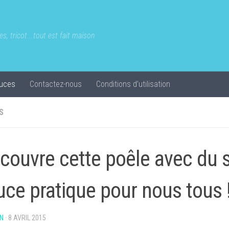
s, tricot...tout est fait maison
uces
Contactez-nous
Conditions d’utilisation
S
recouvre cette poêle avec du 
uce pratique pour nous tous 
N
·
8 AVRIL 2015