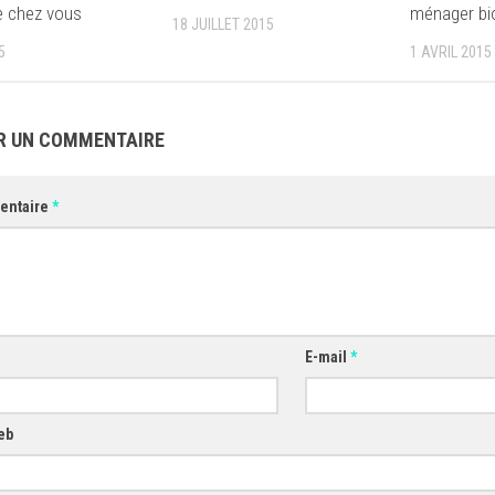
e chez vous
ménager bi
18 JUILLET 2015
5
1 AVRIL 2015
R UN COMMENTAIRE
entaire
*
E-mail
*
eb