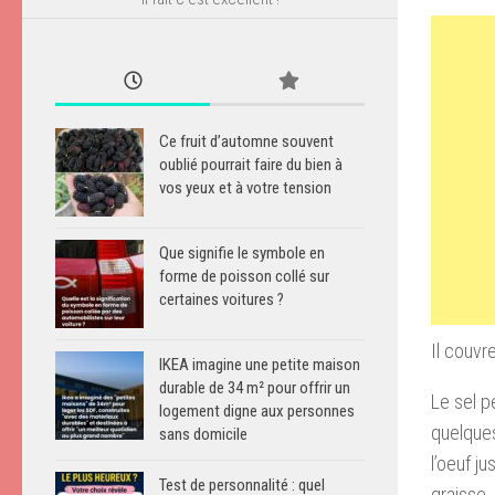
Ce fruit d’automne souvent
oublié pourrait faire du bien à
vos yeux et à votre tension
Que signifie le symbole en
forme de poisson collé sur
certaines voitures ?
Il couvr
IKEA imagine une petite maison
durable de 34 m² pour offrir un
Le sel p
logement digne aux personnes
quelques
sans domicile
l’oeuf ju
Test de personnalité : quel
graisse.