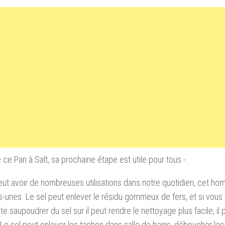
e ce Pan à Salt, sa prochaine étape est utile pour tous -.
eut avoir de nombreuses utilisations dans notre quotidien, cet h
-unes. Le sel peut enlever le résidu gommeux de fers, et si vous
ste saupoudrer du sel sur il peut rendre le nettoyage plus facile, il 
 Le sel peut enlever les taches dans salle de bains, déboucher les