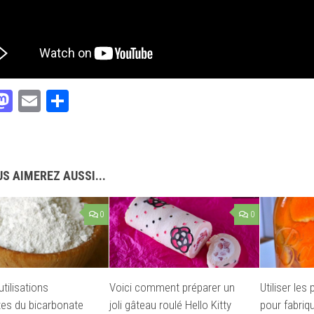
acebook
Mastodon
Email
Partager
S AIMEREZ AUSSI...
0
0
utilisations
Voici comment préparer un
Utiliser le
es du bicarbonate
joli gâteau roulé Hello Kitty
pour fabriq