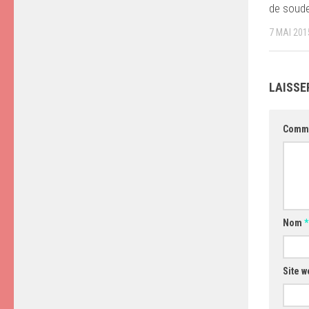
de soud
7 MAI 201
LAISSE
Comm
Nom
*
Site w