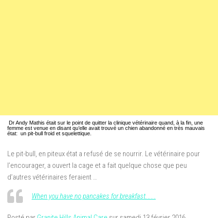
Dr
Andy
Mathis
était
sur le point de
quitter la clinique
vétérinaire
quand,
à la fin
,
une
femme est venue
en disant
qu’elle avait trouvé
un chien abandonné
en très mauvais
état
:
un pit-bull
froid et
squelettique.
Le pit-bull,
en piteux état a refusé de se nourrir.
Le vétérinaire
pour
l’encourager
, a ouvert la
cage et
a fait quelque chose
que peu
d’autres
vétérinaires
feraient
…
When you have no pancakes for breakfast. . . .
Posté par
Granite Hills Animal Care
sur samedi 13 février 2016