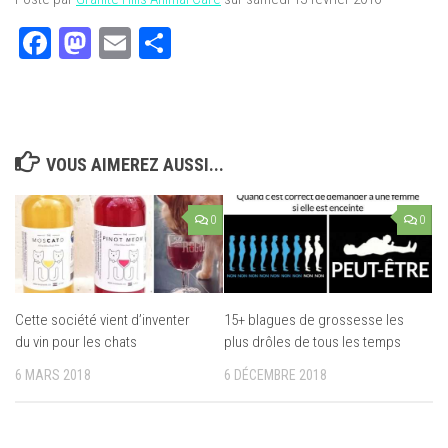
Facebook
Mastodon
Email
Partager
VOUS AIMEREZ AUSSI...
0
0
Cette société vient d’inventer
15+ blagues de grossesse les
du vin pour les chats
plus drôles de tous les temps
6 MARS 2018
6 DÉCEMBRE 2018